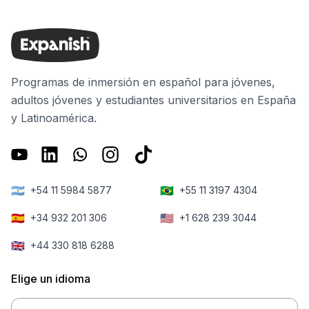
Programas de inmersión en español para jóvenes,
adultos jóvenes y estudiantes universitarios en España
y Latinoamérica.
🇦🇷
🇧🇷
+54 11 5984 5877
+55 11 3197 4304
🇪🇸
🇺🇸
+34 932 201 306
+1 628 239 3044
🇬🇧
+44 330 818 6288
Elige un idioma