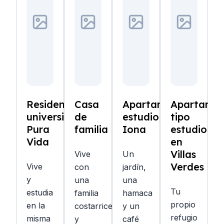
Residencia
Casa
Apartamentos
Apartamen
universitaria
de
estudio
tipo
Pura
familia
Iona
estudio
Vida
en
Villas
Vive
Un
Verdes
Vive
con
jardín,
y
una
una
Tu
estudia
familia
hamaca
propio
en la
costarricense
y un
refugio
misma
y
café