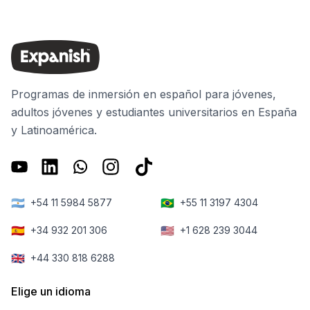
Programas de inmersión en español para jóvenes,
adultos jóvenes y estudiantes universitarios en España
y Latinoamérica.
🇦🇷
🇧🇷
+54 11 5984 5877
+55 11 3197 4304
🇪🇸
🇺🇸
+34 932 201 306
+1 628 239 3044
🇬🇧
+44 330 818 6288
Elige un idioma