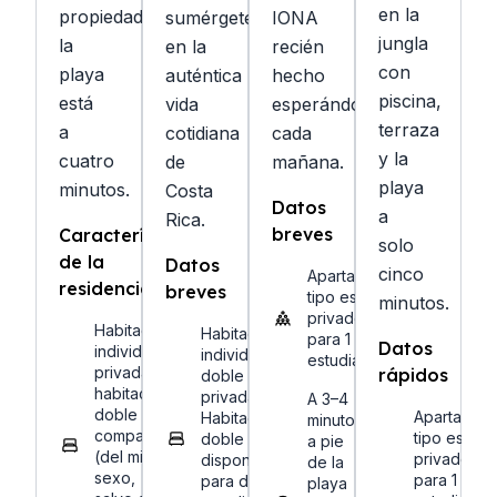
en la
propiedad;
sumérgete
IONA
jungla
la
en la
recién
con
playa
auténtica
hecho
piscina,
está
vida
esperándote
terraza
a
cotidiana
cada
y la
cuatro
de
mañana.
playa
minutos.
Costa
Datos
a
Rica.
breves
Características
solo
de la
Datos
cinco
Apartamentos
residencia
breves
tipo estudio
minutos.
privados
Habitación
Habitación
para 1 a 3
Datos
individual
individual o
estudiantes
privada o
rápidos
doble
habitación
privada.
A 3–4
doble
Apartamen
Habitación
minutos
compartida
tipo estudi
doble
a pie
(del mismo
privados
disponible
de la
sexo,
para 1 o 2
para dos
playa