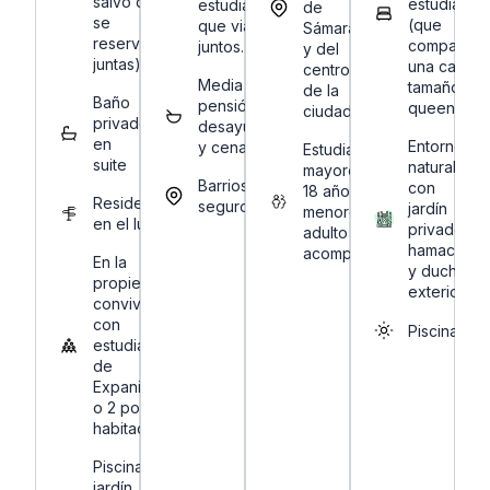
salvo que
estudiante
estudiantes
de
se
(que
que viajen
Sámara
reserven
comparten
juntos.
y del
juntas).
una cama
centro
Media
tamaño
de la
Baño
pensión:
queen)
ciudad.
privado
desayuno
en
Entorno
y cena.
Estudiantes
suite
natural
mayores de
Barrios
con
18 años (solo
Residencia
seguros
jardín
menores con
en el lugar
privado,
adulto
hamaca
acompañante)
En la
y ducha
propiedad
exterior.
convivirás
con
Piscina
estudiantes
de
Expanish (1
o 2 por
habitación).
Piscina,
jardín