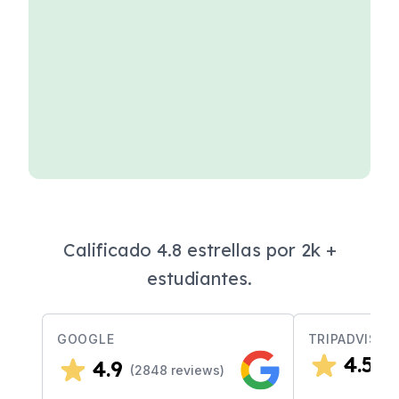
Calificado 4.8 estrellas por 2k +
estudiantes.
GOOGLE
TRIPADVISOR
4.5
4.9
(
4
(
2848
reviews)