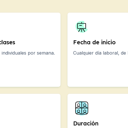
xamen SIELE
no
o
lases
Fecha de inicio
o
s individuales por semana.
Cualquier día laboral, de 
o
o
 (12-17 años)
Duración