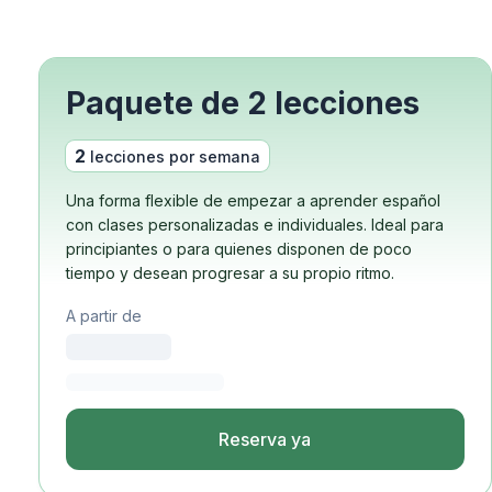
Curso nocturno en gru
Cursos de larga duraci
Programa 50+
Preparación para el e
Paquete de 2 lecciones
Preparación para el e
Lecciones privadas
2
lecciones por semana
Costa Rica
Escuela de español de 
Una forma flexible de empezar a aprender español
Curso intensivo en gru
con clases personalizadas e individuales. Ideal para
Curso intensivo y de su
principiantes o para quienes disponen de poco
Cursos de larga duraci
tiempo y desean progresar a su propio ritmo.
Clases particulares de 
Programas por edad
A partir de
16-20 años
Programas para adulto
Clases grupales de esp
18-29 años
Reserva ya
Group Spanish Classes
Curso nocturno en gru