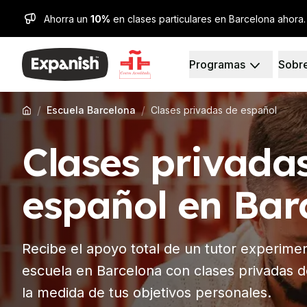
Ahorra un
10%
en clases particulares en Barcelona ahora.
Programas
Sobr
Escuelas de Español
Quienes somos
Destinos
Quienes somos
Barcelona
Nuestro equipo
/
/
Escuela Barcelona
Clases privadas de español
Escuela de español de 
Nuestro Impacto
Clases grupales de esp
Carreras
Clases privada
Curso nocturno en gru
Por qué Expanish
Cursos de larga duraci
Métodos de enseñanz
Programa 30+
Acreditaciones
español en Bar
Programa 50+
Salud y seguridad
Preparación para el e
Sostenibilidad
Preparación para el e
Diversidad y comprom
Recibe el apoyo total de un tutor experime
Lecciones privadas
Experiencia estudiantil
Madrid
Testimonios
escuela en Barcelona con clases privadas 
Escuela de español de 
Nuestros Centros de E
la medida de tus objetivos personales.
Clases grupales de esp
Partners