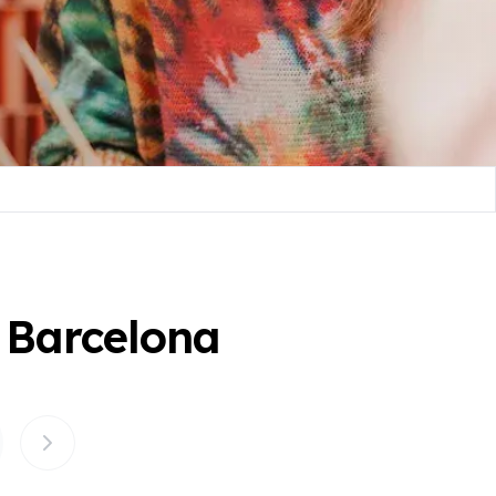
n Barcelona
8
9
10
11
12
13
14