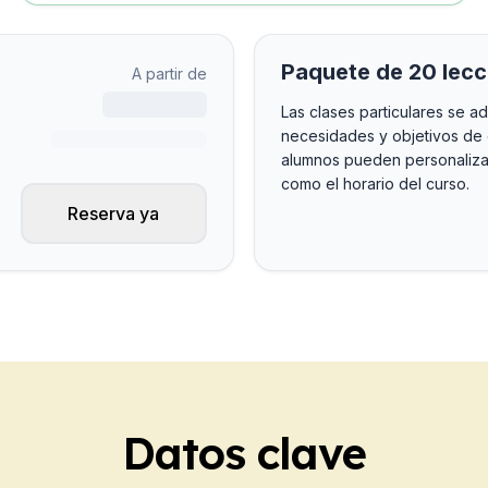
ón
ínea
Paquete de 20 lecc
A partir de
xamen DELE
Las clases particulares se ad
xamen SIELE
necesidades y objetivos de
alumnos pueden personalizar
añol
como el horario del curso.
po
Reserva ya
ón
ínea
xamen DELE
xamen SIELE
esiones de temporada
po
Datos clave
ínea
xamen DELE