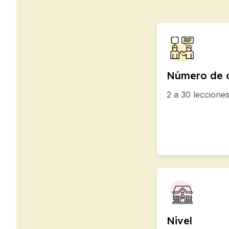
Preparación para el e
Campamentos de Vera
Destinos
Barcelona
Campamento de veran
Adultos jóvenes
Número de c
Madrid
Campamento de veran
2 a 30 leccione
Adultos jóvenes
Málaga
Campamento de veran
Adultos jóvenes
Costa Rica
Campamento de veran
Programas por edad
Campamentos de verano
Barcelona
Madrid
Nivel