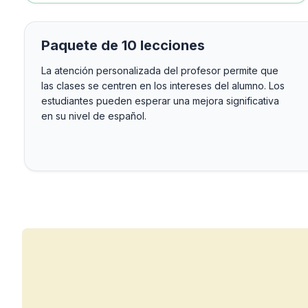
Cursos de larga duraci
Lecciones privadas
Cursos de español en l
Paquete de 10 lecciones
Preparación para el e
La atención personalizada del profesor permite que
Preparación para el e
las clases se centren en los intereses del alumno. Los
30-49 años
estudiantes pueden esperar una mejora significativa
Clases grupales de esp
en su nivel de español.
Curso nocturno en gru
Cursos de larga duraci
Lecciones privadas
Cursos de español en l
Preparación para el e
Preparación para el e
50+ años
Más de 50 programas S
Curso nocturno en gru
Lecciones privadas
Cursos de español en l
Preparación para el e