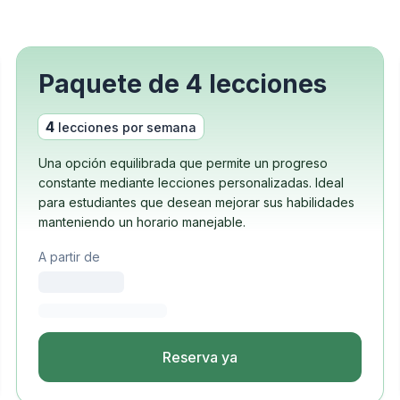
po
ón
xamen DELE
Paquete de 4 lecciones
xamen SIELE
4
lecciones por semana
Costa Rica
Una opción equilibrada que permite un progreso
po
constante mediante lecciones personalizadas. Ideal
rf en grupo
para estudiantes que desean mejorar sus habilidades
ón
manteniendo un horario manejable.
español
A partir de
s jóvenes
añol
Reserva ya
po