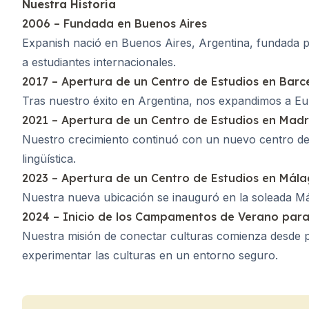
Nuestra Historia
Destinos
2006 – Fundada en Buenos Aires
Barcelona
Campamento de verano
Expanish nació en Buenos Aires, Argentina, fundada po
Adultos jóvenes
a estudiantes internacionales.
Madrid
2017 – Apertura de un Centro de Estudios en Barc
Campamento de verano
Tras nuestro éxito en Argentina, nos expandimos a Eur
Adultos jóvenes
2021 – Apertura de un Centro de Estudios en Madr
Málaga
Nuestro crecimiento continuó con un nuevo centro de e
Campamento de verano
Adultos jóvenes
lingüística.
Costa Rica
2023 – Apertura de un Centro de Estudios en Mál
Campamento de verano
Nuestra nueva ubicación se inauguró en la soleada Mál
Programas por edad
2024 – Inicio de los Campamentos de Verano par
Campamentos de verano (12-17 a
Nuestra misión de conectar culturas comienza desde
Barcelona
experimentar las culturas en un entorno seguro.
Madrid
Málaga
Costa Rica
Adultos jóvenes (16-20 años)