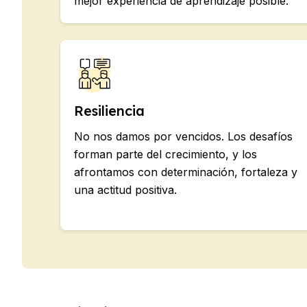
mejor experiencia de aprendizaje posible.
Cursos de español en línea
Preparación para el examen DEL
Preparación para el examen SIEL
30-49 años
Clases grupales de español
Curso nocturno en grupo
Cursos de larga duración
Resiliencia
Lecciones privadas
Cursos de español en línea
No nos damos por vencidos. Los desafíos
Preparación para el examen DEL
forman parte del crecimiento, y los
Preparación para el examen SIEL
afrontamos con determinación, fortaleza y
50+ años
una actitud positiva.
Más de 50 programas Sesiones d
Curso nocturno en grupo
Lecciones privadas
Cursos de español en línea
Preparación para el examen DEL
Preparación para el examen SIEL
Campamentos de Verano