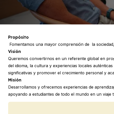
Programa 50+
Preparación para el examen DEL
Preparación para el examen SIEL
Lecciones privadas
Málaga
Escuela de español de Málaga
Propósito
Clases grupales de español
Fomentamos una mayor comprensión de la sociedad, a
Curso nocturno en grupo
Visión
Cursos de larga duración
Programa 50+
Queremos convertirnos en un referente global en prog
Preparación para el examen DEL
del idioma, la cultura y experiencias locales auténtic
Exam Preparation SIELE
significativas y promover el crecimiento personal y ac
Lecciones privadas
Misión
Buenos Aires
Desarrollamos y ofrecemos experiencias de aprendizaje
Escuela de español de Buenos Ai
apoyando a estudiantes de todo el mundo en un viaje t
Clases grupales de español
Curso nocturno en grupo
Cursos de larga duración
Programa 50+