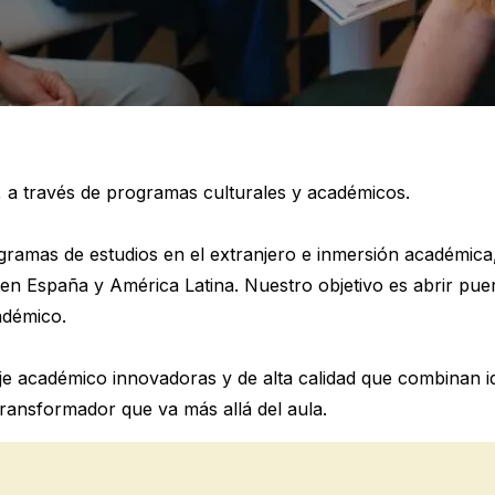
E
E
 través de programas culturales y académicos.
ramas de estudios en el extranjero e inmersión académica
E
as en España y América Latina. Nuestro objetivo es abrir pu
adémico.
 académico innovadoras y de alta calidad que combinan idi
res
ransformador que va más allá del aula.