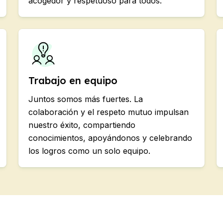
acogedor y respetuoso para todos.
E
E
Trabajo en equipo
Juntos somos más fuertes. La
E
colaboración y el respeto mutuo impulsan
E
nuestro éxito, compartiendo
conocimientos, apoyándonos y celebrando
e temporada
los logros como un solo equipo.
E
E