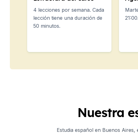
Preparación para el e
4 lecciones por semana. Cada
Marte
Campamentos de Vera
lección tiene una duración de
21:00
Destinos
50 minutos.
Barcelona
Campamento de veran
Adultos jóvenes
Madrid
Campamento de veran
Adultos jóvenes
Málaga
Campamento de veran
Adultos jóvenes
Costa Rica
Campamento de veran
Nuestra e
Programas por edad
Campamentos de verano
Barcelona
Estudia español en Buenos Aires, 
Madrid