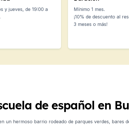
xamen SIELE
s y jueves, de 19:00 a
Mínimo 1 mes.
no
.
¡10% de descuento al res
3 meses o más!
o
o
o
o
scuela de español en Bu
 (12-17 años)
en un hermoso barrio rodeado de parques verdes, bares de