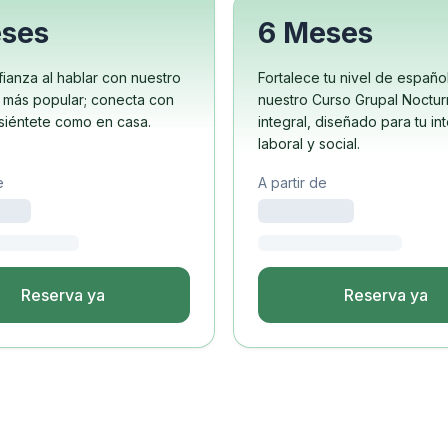
po
ón
eses
6 Meses
xamen DELE
ianza al hablar con nuestro
Fortalece tu nivel de españo
xamen SIELE
 más popular; conecta con
nuestro Curso Grupal Noctu
 siéntete como en casa.
integral, diseñado para tu in
laboral y social.
Costa Rica
e
A partir de
po
rf en grupo
ón
español
Reserva ya
Reserva ya
s jóvenes
añol
po