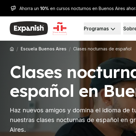
Ahorra un
10%
en cursos nocturnos en Buenos Aires ahor
Programas
Sobr
Escuelas de Español
Quienes somos
Destinos
Quienes somos
Barcelona
Nuestro equipo
/
/
Escuela Buenos Aires
Clases nocturnas de español
Escuela de español de 
Nuestro Impacto
Clases grupales de esp
Carreras
Clases nocturn
Curso nocturno en gru
Por qué Expanish
Cursos de larga duraci
Métodos de enseñanz
Programa 30+
Acreditaciones
español en Bue
Programa 50+
Salud y seguridad
Preparación para el e
Sostenibilidad
Preparación para el e
Diversidad y comprom
Haz nuevos amigos y domina el idioma de t
Lecciones privadas
Experiencia estudiantil
Madrid
Testimonios
nuestras clases nocturnas de español en 
Escuela de español de 
Nuestros Centros de E
Aires.
Clases grupales de esp
Partners