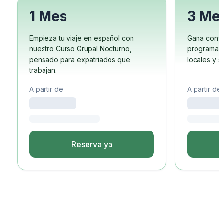
Curso nocturno en gru
Cursos de larga duraci
1 Mes
3 M
Programa 50+
Preparación para el e
Empieza tu viaje en español con
Gana conf
Preparación para el e
nuestro Curso Grupal Nocturno,
programa
Lecciones privadas
pensado para expatriados que
locales y
Costa Rica
trabajan.
Escuela de español de 
A partir de
A partir d
Curso intensivo en gru
Curso intensivo y de su
Cursos de larga duraci
Clases particulares de 
Programas por edad
Reserva ya
16-20 años
Programas para adulto
Clases grupales de esp
18-29 años
Group Spanish Classes
Curso nocturno en gru