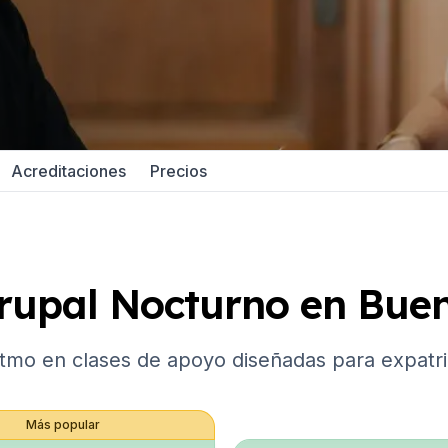
po
ón
xamen DELE
xamen SIELE
Acreditaciones
Precios
 Málaga
añol
po
ón
rupal Nocturno en Buen
xamen DELE
E
itmo en clases de apoyo diseñadas para expatr
Buenos Aires
añol
Más popular