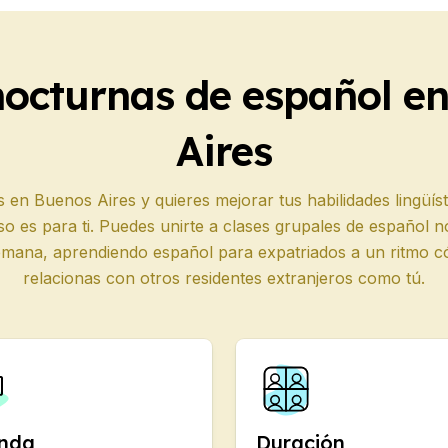
ón
ínea
nocturnas de español e
xamen DELE
xamen SIELE
Aires
añol
po
as en Buenos Aires y quieres mejorar tus habilidades lingü
ón
so es para ti. Puedes unirte a clases grupales de español 
ínea
emana, aprendiendo español para expatriados a un ritmo c
xamen DELE
relacionas con otros residentes extranjeros como tú.
xamen SIELE
esiones de temporada
po
ínea
nda
Duración
xamen DELE