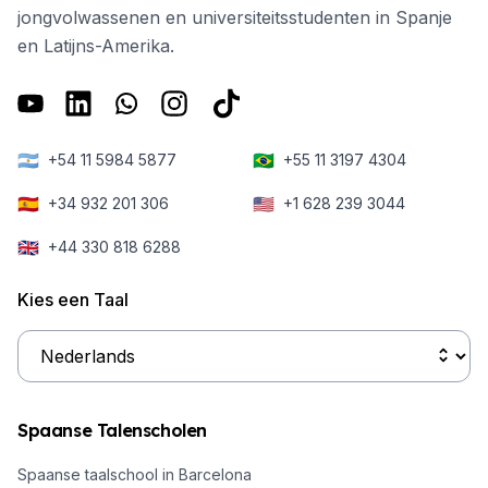
jongvolwassenen en universiteitsstudenten in Spanje
en Latijns-Amerika.
🇦🇷
🇧🇷
+54 11 5984 5877
+55 11 3197 4304
🇪🇸
🇺🇸
+34 932 201 306
+1 628 239 3044
🇬🇧
+44 330 818 6288
Kies een Taal
Spaanse Talenscholen
Spaanse taalschool in Barcelona