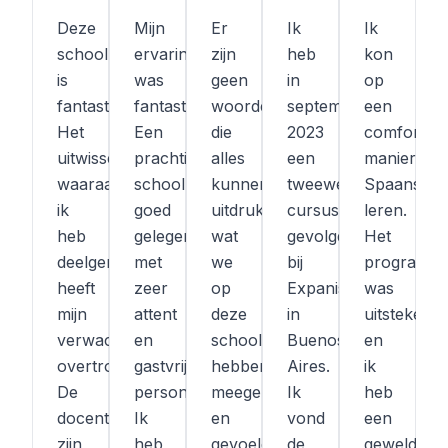
Deze
Mijn
Er
Ik
Ik
school
ervaring
zijn
heb
kon
is
was
geen
in
op
fantastisch!
fantastisch!
woorden
september
een
Het
Een
die
2023
comfortab
uitwisselingsprogramma
prachtige
alles
een
manier
waaraan
school,
kunnen
tweeweekse
Spaans
ik
goed
uitdrukken
cursus
leren.
heb
gelegen,
wat
gevolgd
Het
deelgenomen,
met
we
bij
programm
heeft
zeer
op
Expanis
was
mijn
attent
deze
in
uitstekend
verwachtingen
en
school
Buenos
en
overtroffen.
gastvrij
hebben
Aires.
ik
De
personeel.
meegemaakt
Ik
heb
docenten
Ik
en
vond
een
zijn
heb
gevoeld,
de
geweldige