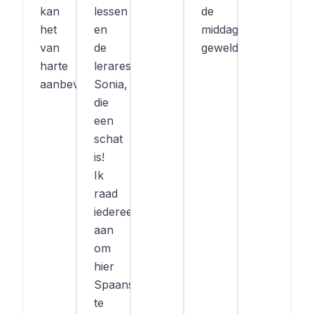
kan
lessen
de
het
en
middag
van
de
geweldig.
harte
lerares
aanbevelen!
Sonia,
die
een
schat
is!
Ik
raad
iedereen
aan
om
hier
Spaans
te