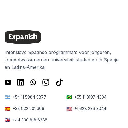
Intensieve Spaanse programma's voor jongeren,
jongvolwassenen en universiteitsstudenten in Spanje
en Latijns-Amerika.
🇦🇷
🇧🇷
+54 11 5984 5877
+55 11 3197 4304
🇪🇸
🇺🇸
+34 932 201 306
+1 628 239 3044
🇬🇧
+44 330 818 6288