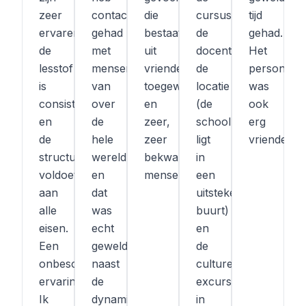
zeer
contact
die
cursus,
tijd
ervaren,
gehad
bestaat
de
gehad.
de
met
uit
docent,
Het
lesstof
mensen
vriendelijke,
de
personeel
is
van
toegewijde
locatie
was
consistent
over
en
(de
ook
en
de
zeer,
school
erg
de
hele
zeer
ligt
vriendelijk.
structuur
wereld
bekwame
in
voldoet
en
mensen.
een
aan
dat
uitstekende
alle
was
buurt)
eisen.
echt
en
Een
geweldig,
de
onbeschrijflijke
naast
culturele
ervaring!
de
excursies
Ik
dynamische
in