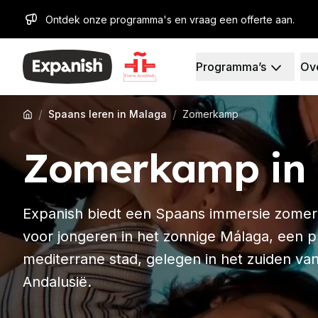
Ontdek onze programma's en vraag een offerte aan.
Programma’s
Ov
Spaanse Scholen
Wie wij zijn
Bestemmingen
Over ons
Barcelona
Ons team
/
/
Spaans leren in Malaga
Zomerkamp
Spaanse school in Bar
Onze impact
Groepslessen Spaans
Carrières
Zomerkamp in
Avondgroepscursus
Waarom uitbreiden
Langdurige cursussen
Lesmethoden
30+ Programma
Accreditaties
50+ Programma
Gezondheid en veilighe
Expanish biedt een Spaans immersie zom
Examenvoorbereiding 
Duurzaamheid
voor jongeren in het zonnige Málaga, een p
Examenvoorbereiding 
Diversiteit en betrokk
mediterrane stad, gelegen in het zuiden van
Privélessen
Studentenervaring
Madrid
Getuigenissen
Andalusië.
Spaanse school Madrid
Onze studiecentra
Groepslessen Spaans
Partners