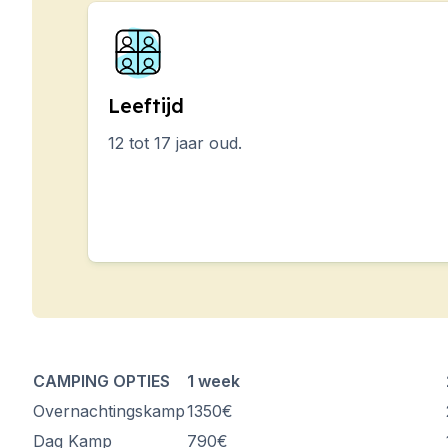
Langdurige cursussen
Online cursussen Spaa
Examenvoorbereiding 
Examenvoorbereiding 
Leeftijd
30-49 jaar
Groepslessen Spaans
12 tot 17 jaar oud.
Avondgroepscursus
Langdurige cursussen
Online cursussen Spaa
Examenvoorbereiding 
Examenvoorbereiding 
50+ jaar
Meer dan 50 programma
Avondgroepscursus
Privélessen
Online cursussen Spaa
CAMPING OPTIES
1 week
Examenvoorbereiding 
Overnachtingskamp
1350€
Examenvoorbereiding 
Zomerkampen
Dag Kamp
790€