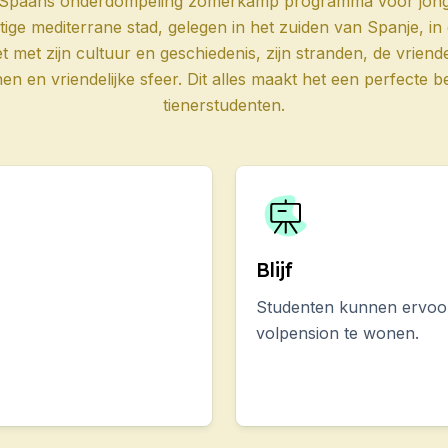
n Spaans onderdompeling zomerkamp programma voor jonge
ige mediterrane stad, gelegen in het zuiden van Spanje, in 
t met zijn cultuur en geschiedenis, zijn stranden, de vrien
DELE
n en vriendelijke sfeer. Dit alles maakt het een perfecte
DELE
tienerstudenten.
a Rica
s
us voor groepen
Blijf
Studenten kunnen ervoor
volpension te wonen.
gvolwassenen