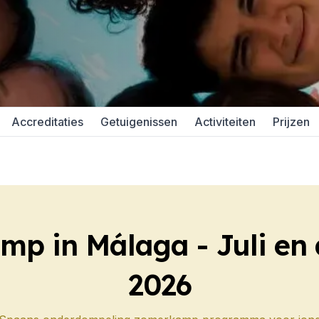
DELE
SIELE
Accreditaties
Getuigenissen
Activiteiten
Prijzen
aga
DELE
SIELE
p in Málaga - Juli en
2026
nos Aires