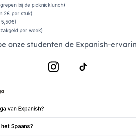
grepen bij de picknicklunch)
en 2€ per stuk)
 5,50€)
 zakgeld per week)
e onze studenten de Expanish-ervari
ga
aga van Expanish?
n het Spaans?