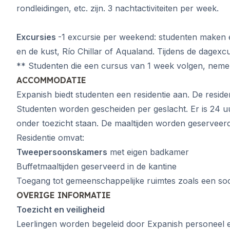
Jongvolwassenen (16-2
rondleidingen, etc. zijn. 3 nachtactiviteiten per week.
Barcelona
Madrid
Excursies
-1 excursie per weekend: studenten maken een
Málaga
en de kust, Río Chillar of Aqualand. Tijdens de dagex
** Studenten die een cursus van 1 week volgen, nemen 
ACCOMMODATIE
Expanish biedt studenten een residentie aan. De reside
Studenten worden gescheiden per geslacht. Er is 24 u
onder toezicht staan. De maaltijden worden geserveer
Residentie omvat:
Tweepersoonskamers
met eigen badkamer
Buffetmaaltijden geserveerd in de kantine
Toegang tot gemeenschappelijke ruimtes zoals een soci
OVERIGE INFORMATIE
Toezicht en veiligheid
Leerlingen worden begeleid door Expanish personeel en