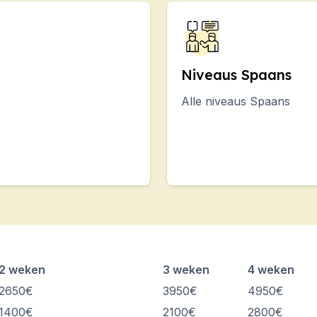
ns
DELE
SIELE
Niveaus Spaans
Alle niveaus Spaans
ns
DELE
SIELE
's. Seizoensgebonden sessies.
ns
2 weken
3 weken
4 weken
DELE
2650€
3950€
4950€
SIELE
1400€
2100€
2800€