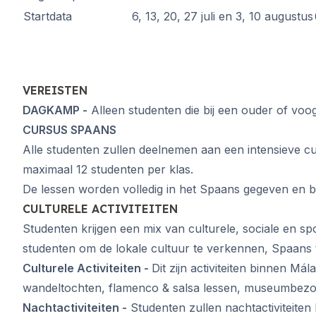
Bestemmingen
Startdata
6, 13, 20, 27 juli en 3, 10 augustus
Barcelona
Zomerkamp
Jonge volwassenen
Madrid
VEREISTEN
Zomerkamp
DAGKAMP -
Alleen studenten die bij een ouder of voo
Jonge volwassenen
CURSUS SPAANS
Málaga
Zomerkamp
Alle studenten zullen deelnemen aan een intensieve c
Jonge volwassenen
maximaal 12 studenten per klas.
Costa Rica
De lessen worden volledig in het Spaans gegeven en be
Zomerkamp
CULTURELE ACTIVITEITEN
Programma's op leeftijd
Studenten krijgen een mix van culturele, sociale en sp
Zomerkampen (12-17 ja
studenten om de lokale cultuur te verkennen, Spaans t
Barcelona
Madrid
Culturele Activiteiten -
Dit zijn activiteiten binnen Má
Málaga
wandeltochten, flamenco & salsa lessen, museumbezoek
Costa Rica
Nachtactiviteiten -
Studenten zullen nachtactiviteiten