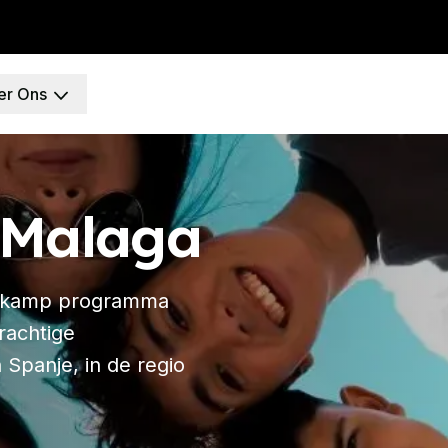
er Ons
celona
 Malaga
id
erkamp programma
DELE
rachtige
SIELE
enheid
 Spanje, in de regio