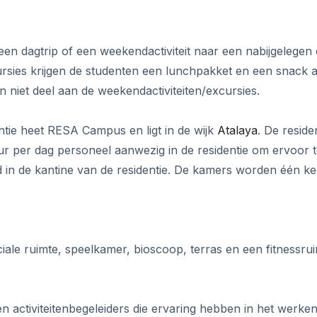
0 jaar)
 dagtrip of een weekendactiviteit naar een nabijgelegen cul
cursies krijgen de studenten een lunchpakket en een snack
niet deel aan de weekendactiviteiten/excursies.
ntie heet RESA Campus en ligt in de wijk
Atalaya
. De resid
ur per dag personeel aanwezig in de residentie om ervoor
d in de kantine van de residentie. De kamers worden één 
ale ruimte, speelkamer, bioscoop, terras en een fitnessrui
 activiteitenbegeleiders die ervaring hebben in het werke