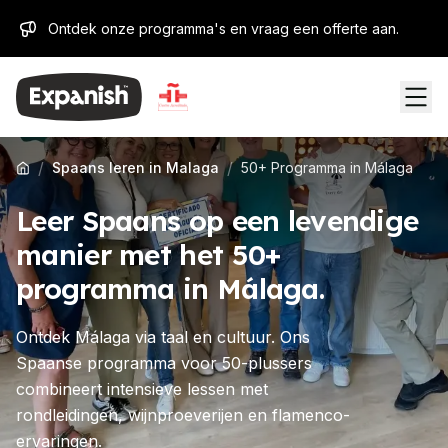
Ontdek onze programma's en vraag een offerte aan.
/
/
Spaans leren in Malaga
50+ Programma in Málaga
Leer Spaans op een levendige
manier met het 50+
programma in Málaga.
Ontdek Málaga via taal en cultuur. Ons
Spaanse programma voor 50-plussers
combineert intensieve lessen met
rondleidingen, wijnproeverijen en flamenco-
ervaringen.