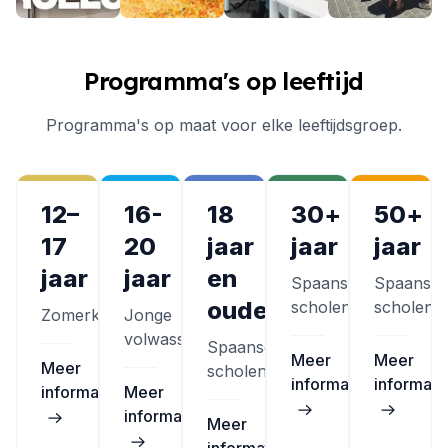
Programma's op leeftijd
Programma's op maat voor elke leeftijdsgroep.
12–
16-
18
30+
50+
17
20
jaar
jaar
jaar
jaar
jaar
en
Spaanse
Spaanse
ouder
scholen
scholen
Zomerkampen
Jonge
volwassenen
Spaanse
Meer
Meer
Meer
scholen
informatie
informati
informatie
Meer
informatie
Meer