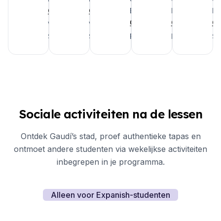
Google
Google
Barcelona
Barcelona
Ba
Google
Google
Go
Verenigde
Verenigde
Staten
Staten
Frankrijk
Frankrijk
Su
Sociale activiteiten na de lessen
Ontdek Gaudí’s stad, proef authentieke tapas en
ontmoet andere studenten via wekelijkse activiteiten
inbegrepen in je programma.
Alleen voor Expanish-studenten