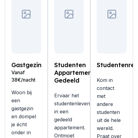
Gastgezin
Studenten
Studentenres
Appartement
Vanaf
Gedeeld
38€/nacht
Kom in
contact
Woon bij
Ervaar het
met
een
studentenleven
andere
gastgezin
in een
studenten
en dompel
gedeeld
uit de hele
je écht
appartement.
wereld.
onder in
Ontmoet
Praat over