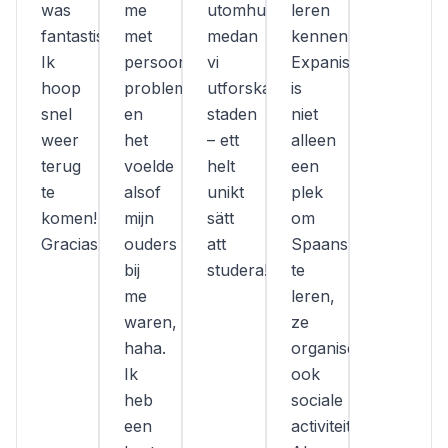
was
me
utomhuslektionerna
leren
fantastisch!
met
medan
kennen.
Ik
persoonlijke
vi
Expanish
hoop
problemen
utforskade
is
snel
en
staden
niet
weer
het
– ett
alleen
terug
voelde
helt
een
te
alsof
unikt
plek
komen!
mijn
sätt
om
Gracias!
ouders
att
Spaans
bij
studera!
te
me
leren,
waren,
ze
haha.
organiseren
Ik
ook
heb
sociale
een
activiteiten.