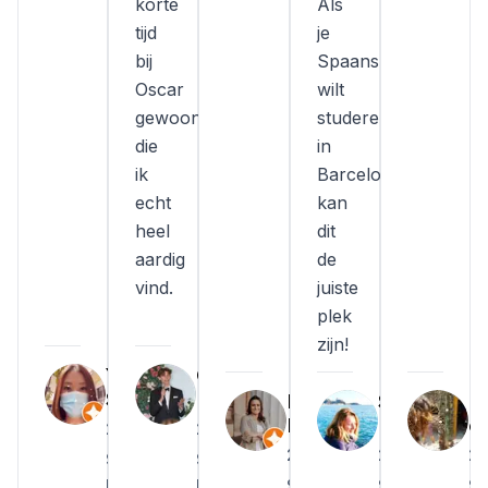
korte
Als
tijd
je
bij
Spaans
Oscar
wilt
gewoond,
studeren
die
in
ik
Barcelona,
echt
kan
heel
dit
aardig
de
vind.
juiste
plek
zijn!
Yoko
Olof
S
Lagerwall
Pia
Simona
D
Etzold
Masieri
ei
2025
2025
2025
2025
20
School
School
Barcelona
Barcelona
School
School
Sc