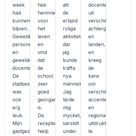
week
heb
att
docenten
had
herinneringen
de
uit
kunnen
voor
erbjöd
verschillende
blijven.
het
roliga
achtergronden
Geweldig
leven
aktiviteter
en
personeel
en
där
landen,
en
vind
jag
en
geweldige
dat
kunde
kreeg
docenten!
de
träffa
de
De
school
nya
kans
stadsexcursie
zeer
människor.
om
was
goed
Jag
verschillende
ook
georganiseerd
lärde
accenten
erg
is.
mig
en
leuk.
De
mycket,
regionale
Mijn
receptie
särskilt
uitdrukkingen
gastgezin
hielp
under
te