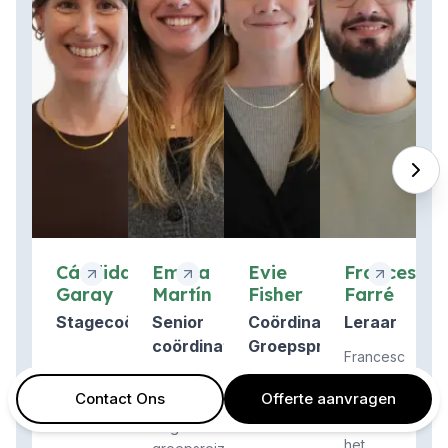
Cándida
Emma
Evie
Francesc
Garay
Martín
Fisher
Farré
Stagecoördinator
Senior
Coördinator
Leraar
coördinator
Groepsprogramma
Francesc
groepsprogramma
is
Contact Ons
Offerte aanvragen
verantwoordeli
Emma
voor
begeleidt
het