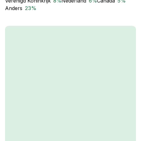
Verenigd Koninkrijk
8
%
Nederland
6
%
Canada
5
%
Anders
23
%