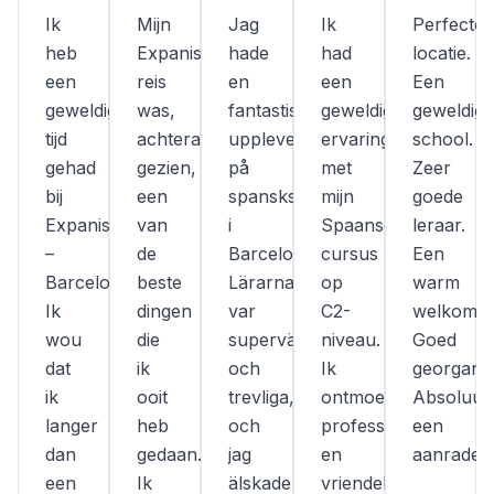
Ik
Mijn
Jag
Ik
Perfecte
heb
Expanish-
hade
had
locatie.
een
reis
en
een
Een
geweldige
was,
fantastisk
geweldige
geweldige
tijd
achteraf
upplevelse
ervaring
school.
gehad
gezien,
på
met
Zeer
bij
een
spanskskolan
mijn
goede
Expanish
van
i
Spaanse
leraar.
–
de
Barcelona!
cursus
Een
Barcelona!
beste
Lärarna
op
warm
Ik
dingen
var
C2-
welkom.
wou
die
supervänliga
niveau.
Goed
dat
ik
och
Ik
georganis
ik
ooit
trevliga,
ontmoette
Absoluut
langer
heb
och
professionele
een
dan
gedaan.
jag
en
aanrader.
een
Ik
älskade
vriendelijke