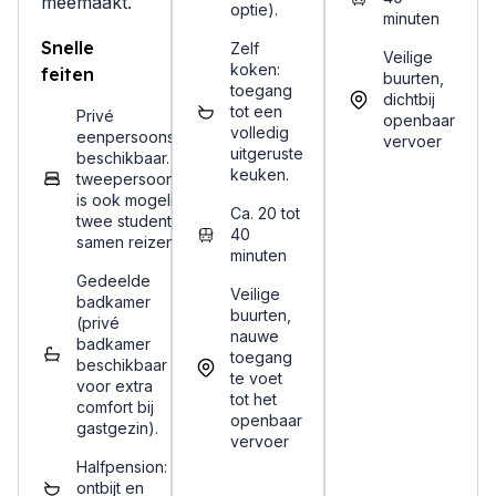
meemaakt.
optie).
minuten
Snelle
Zelf
Veilige
koken:
feiten
buurten,
toegang
dichtbij
tot een
Privé
openbaar
volledig
eenpersoonskamer
vervoer
uitgeruste
beschikbaar. Een
keuken.
tweepersoonskamer
is ook mogelijk voor
Ca. 20 tot
twee studenten die
40
samen reizen.
minuten
Gedeelde
Veilige
badkamer
buurten,
(privé
nauwe
badkamer
toegang
beschikbaar
te voet
voor extra
tot het
comfort bij
openbaar
gastgezin).
vervoer
Halfpension:
ontbijt en