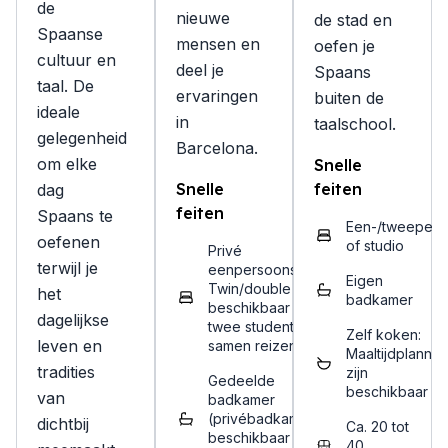
de
nieuwe
de stad en
Spaanse
mensen en
oefen je
cultuur en
deel je
Spaans
taal. De
ervaringen
buiten de
ideale
in
taalschool.
gelegenheid
Barcelona.
om elke
Snelle
Snelle
feiten
dag
feiten
Spaans te
Een-/tweeper
oefenen
of studio
Privé
terwijl je
eenpersoonskamer.
Eigen
Twin/double kamer
het
badkamer
beschikbaar voor
dagelijkse
twee studenten die
Zelf koken:
leven en
samen reizen.
Maaltijdplanne
tradities
zijn
Gedeelde
beschikbaar
van
badkamer
(privébadkamer
dichtbij
Ca. 20 tot
beschikbaar als
40