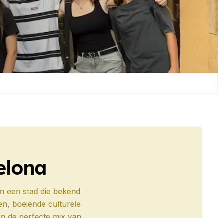
elona
n een stad die bekend
sen, boeiende culturele
an de perfecte mix van