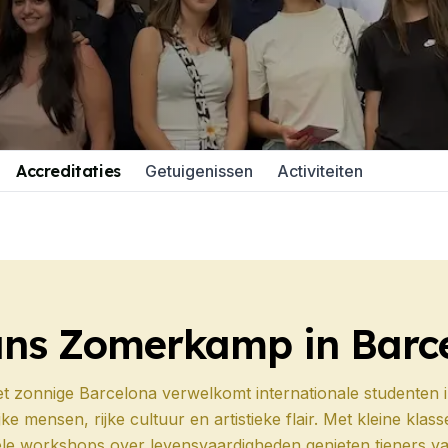
DELE
SIELE
Accreditaties
Getuigenissen
Activiteiten
aga
DELE
SIELE
ns Zomerkamp in Barc
 zonnige Barcelona verwelkomt internationale studenten i
nos Aires
ijke mensen, rijke cultuur en artistieke flair. Met kleine klas
tiële workshops over levensvaardigheden genieten tieners v