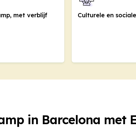
ns
mp, met verblijf
Culturele en sociale
DELE
SIELE
ns
DELE
SIELE
's. Seizoensgebonden sessies.
ns
mp in Barcelona met 
DELE
SIELE