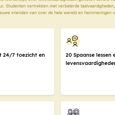
ur. Studenten vertrekken met verbeterde taalvaardigheden, 
ieuwe vrienden van over de hele wereld en herinneringen v
DELE
DELE
a Rica
s
et 24/7 toezicht en
20 Spaanse lessen 
us voor groepen
levensvaardighede
gvolwassenen