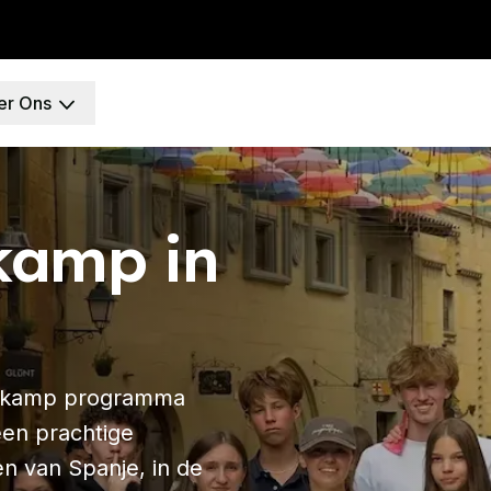
er Ons
celona
kamp in
id
DELE
SIELE
enheid
erkamp programma
een prachtige
n van Spanje, in de