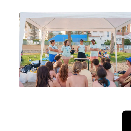
Bestemmingen
Barcelona
Zomerkamp
Jonge volwassenen
Madrid
Zomerkamp
Jonge volwassenen
Málaga
Zomerkamp
Jonge volwassenen
Costa Rica
Zomerkamp
Programma's op leeftijd
Zomerkampen (12-17 ja
Barcelona
Madrid
Málaga
Costa Rica