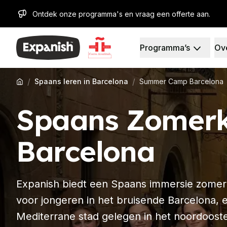
Ontdek onze programma's en vraag een offerte aan.
Programma’s
Ov
Spaanse Scholen
Wie wij zijn
Bestemmingen
Over ons
Barcelona
Ons team
/
/
Spaans leren in Barcelona
Summer Camp Barcelona
Spaanse school in Bar
Onze impact
Groepslessen Spaans
Carrières
Spaans Zomer
Avondgroepscursus
Waarom uitbreiden
Langdurige cursussen
Lesmethoden
30+ Programma
Accreditaties
Barcelona
50+ Programma
Gezondheid en veilighe
Examenvoorbereiding 
Duurzaamheid
Examenvoorbereiding 
Diversiteit en betrokk
Expanish biedt een Spaans immersie zom
Privélessen
Studentenervaring
Madrid
Getuigenissen
voor jongeren in het bruisende Barcelona, 
Spaanse school Madrid
Onze studiecentra
Mediterrane stad gelegen in het noordooste
Groepslessen Spaans
Partners