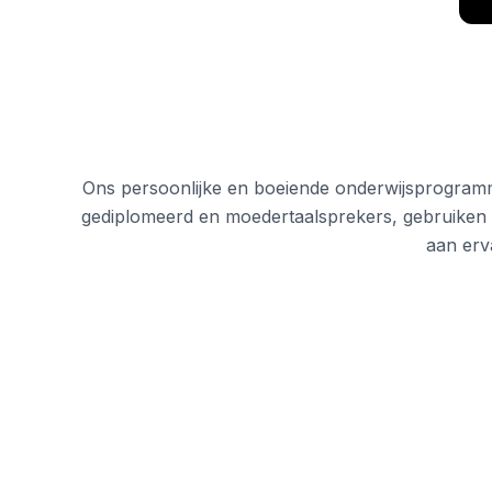
Jongvolwassenen (16-2
Barcelona
Madrid
Málaga
Ons persoonlijke en boeiende onderwijsprogram
gediplomeerd en moedertaalsprekers, gebruiken e
aan erv