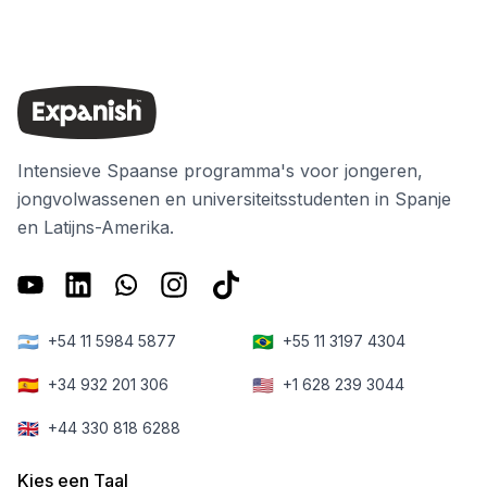
Intensieve Spaanse programma's voor jongeren,
jongvolwassenen en universiteitsstudenten in Spanje
en Latijns-Amerika.
🇦🇷
🇧🇷
+54 11 5984 5877
+55 11 3197 4304
🇪🇸
🇺🇸
+34 932 201 306
+1 628 239 3044
🇬🇧
+44 330 818 6288
Kies een Taal