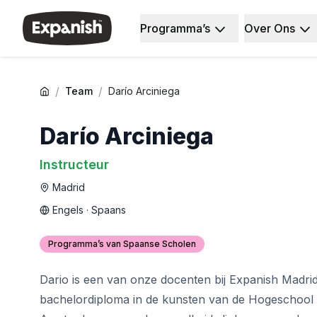
Programma’s
Over Ons
Spaanse Scholen
Wie wij zijn
Bestemmingen
Over ons
Barcelona
Ons team
Spaanse school in Barcelona
Onze impact
/
/
Team
Darío Arciniega
Groepslessen Spaans
Carrières
Avondgroepscursus
Waarom uitbreiden
Darío Arciniega
Langdurige cursussen
Lesmethoden
30+ Programma
Accreditaties
Instructeur
50+ Programma
Gezondheid en veiligheid
Madrid
Examenvoorbereiding DELE
Duurzaamheid
Examenvoorbereiding SIELE
Diversiteit en betrokkenheid
Engels · Spaans
Privélessen
Studentenervaring
Madrid
Getuigenissen
Programma’s van Spaanse Scholen
Spaanse school Madrid
Onze studiecentra
Groepslessen Spaans
Partners
Dario is een van onze docenten bij Expanish Madrid.
Avondgroepscursus
bachelordiploma in de kunsten van de Hogeschool
Langdurige cursussen