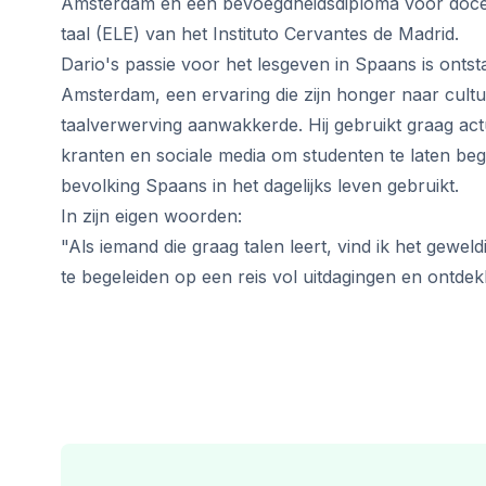
Amsterdam en een bevoegdheidsdiploma voor doce
50+ Programma
taal (ELE) van het Instituto Cervantes de Madrid.
Examenvoorbereiding DELE
Examenvoorbereiding SIELE
Dario's passie voor het lesgeven in Spaans is ontstaan 
Privélessen
Amsterdam, een ervaring die zijn honger naar cult
Málaga
taalverwerving aanwakkerde. Hij gebruikt graag ac
Spaanse school in Malaga
kranten en sociale media om studenten te laten beg
Groepslessen Spaans
bevolking Spaans in het dagelijks leven gebruikt.
Avondgroepscursus
In zijn eigen woorden:
Langdurige cursussen
50+ Programma
"Als iemand die graag talen leert, vind ik het gewe
Examenvoorbereiding DELE
te begeleiden op een reis vol uitdagingen en ontdek
Examenvoorbereiding SIELE
Privélessen
Buenos Aires
Spaanse school in Buenos Aires
Groepslessen Spaans
Avondgroepscursus
Langdurige cursussen
50+ Programma