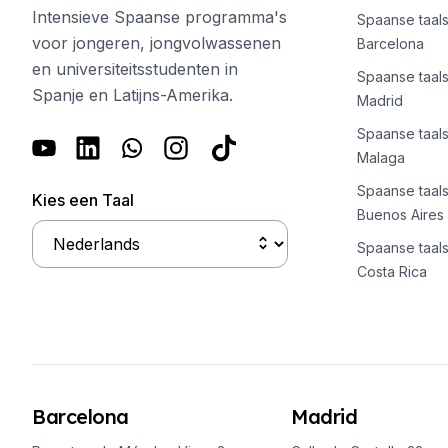
Examenvoorbereiding DELE
Intensieve Spaanse programma's
Spaanse taals
Examenvoorbereiding SIELE
voor jongeren, jongvolwassenen
Barcelona
30-49 jaar
en universiteitsstudenten in
Groepslessen Spaans
Spaanse taals
Spanje en Latijns-Amerika.
Avondgroepscursus
Madrid
Langdurige cursussen
Spaanse taals
Online cursussen Spaans
Malaga
Examenvoorbereiding DELE
Spaanse taals
Examenvoorbereiding SIELE
Kies een Taal
Buenos Aires
50+ jaar
Meer dan 50 programma's. Seizo
Spaanse taals
Avondgroepscursus
Costa Rica
Privélessen
Online cursussen Spaans
Examenvoorbereiding DELE
Examenvoorbereiding SIELE
Zomerkampen
Bestemmingen
Barcelona
Madrid
Barcelona