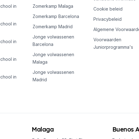
chool in
Zomerkamp Malaga
Cookie beleid
Zomerkamp Barcelona
Privacybeleid
chool in
Zomerkamp Madrid
Algemene Voorwaard
Jonge volwassenen
Voorwaarden
chool in
Barcelona
Juniorprogramma's
Jonge volwassenen
chool in
Malaga
Jonge volwassenen
ensgebonden sessies.
chool in
Madrid
Malaga
Buenos A