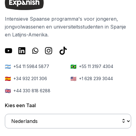
Intensieve Spaanse programma's voor jongeren,
jongvolwassenen en universiteitsstudenten in Spanje
en Latijns-Amerika.
🇦🇷
🇧🇷
+54 11 5984 5877
+55 11 3197 4304
🇪🇸
🇺🇸
+34 932 201 306
+1 628 239 3044
🇬🇧
+44 330 818 6288
Kies een Taal