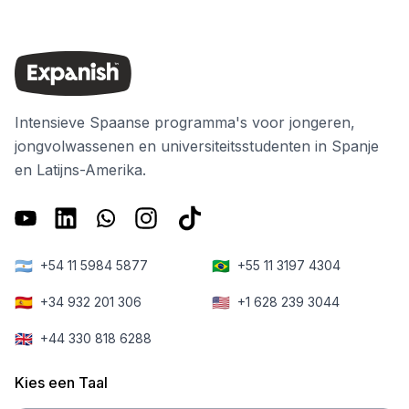
Intensieve Spaanse programma's voor jongeren,
jongvolwassenen en universiteitsstudenten in Spanje
en Latijns-Amerika.
🇦🇷
🇧🇷
+54 11 5984 5877
+55 11 3197 4304
🇪🇸
🇺🇸
+34 932 201 306
+1 628 239 3044
🇬🇧
+44 330 818 6288
Kies een Taal