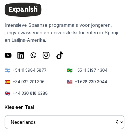
Intensieve Spaanse programma's voor jongeren,
jongvolwassenen en universiteitsstudenten in Spanje
en Latijns-Amerika.
🇦🇷
🇧🇷
+54 11 5984 5877
+55 11 3197 4304
🇪🇸
🇺🇸
+34 932 201 306
+1 628 239 3044
🇬🇧
+44 330 818 6288
Kies een Taal