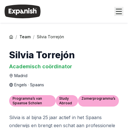
/
/
Team
Silvia Torrejón
Silvia Torrejón
Academisch coördinator
Madrid
Engels · Spaans
Programma’s van
Study
Zomerprogramma’s
Spaanse Scholen
Abroad
Silvia is al bijna 25 jaar actief in het Spaans
onderwijs en brengt een schat aan professionele