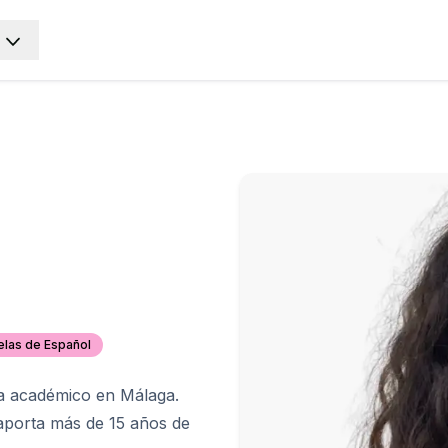
E
E
las de Español
a académico en Málaga.
aporta más de 15 años de