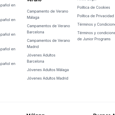
spañol en
E
Política de Cookies
Campamento de Verano
E
Política de Privacidad
Málaga
spañol en
Términos y Condicion
Campamentos de Verano
Barcelona
Términos y condicion
spañol en
de Junior Programs
Campamentos de Verano
Madrid
spañol en
Jóvenes Adultos
E
Barcelona
E
spañol en
Jóvenes Adultos Málaga
e temporada
Jóvenes Adultos Madrid
E
E