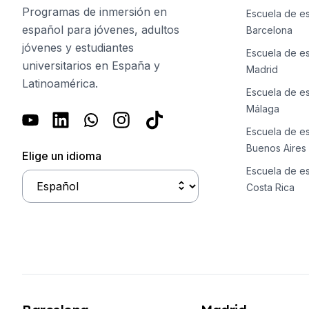
Cursos de español en línea
Programas de inmersión en
Escuela de e
Preparación para el examen DEL
español para jóvenes, adultos
Barcelona
Preparación para el examen SIEL
jóvenes y estudiantes
30-49 años
Escuela de e
universitarios en España y
Clases grupales de español
Madrid
Latinoamérica.
Curso nocturno en grupo
Escuela de e
Cursos de larga duración
Málaga
Lecciones privadas
Escuela de e
Cursos de español en línea
Buenos Aires
Preparación para el examen DEL
Elige un idioma
Preparación para el examen SIEL
Escuela de e
50+ años
Costa Rica
Más de 50 programas Sesiones d
Curso nocturno en grupo
Lecciones privadas
Cursos de español en línea
Preparación para el examen DEL
Preparación para el examen SIEL
Campamentos de Verano