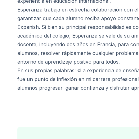
experiencia en educación internacional.
Programa 50+
Esperanza trabaja en estrecha colaboración con e
Preparación para el examen DEL
Preparación para el examen SIEL
garantizar que cada alumno reciba apoyo constante
Lecciones privadas
Expanish. Si bien su principal responsabilidad es c
Málaga
académico del colegio, Esperanza se vale de su am
Escuela de español de Málaga
docente, incluyendo dos años en Francia, para co
Clases grupales de español
alumnos, resolver rápidamente cualquier problema
Curso nocturno en grupo
entorno de aprendizaje positivo para todos.
Cursos de larga duración
Programa 50+
En sus propias palabras: «La experiencia de enseña
Preparación para el examen DEL
fue un punto de inflexión en mi carrera profesiona
Exam Preparation SIELE
alumnos progresar, ganar confianza y disfrutar ap
Lecciones privadas
Buenos Aires
Escuela de español de Buenos Ai
Clases grupales de español
Curso nocturno en grupo
Cursos de larga duración
Programa 50+