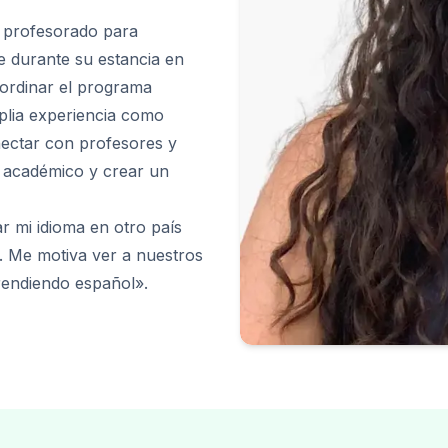
l profesorado para
E
E
 durante su estancia en
oordinar el programa
plia experiencia como
nectar con profesores y
 académico y crear un
r mi idioma en otro país
E
l. Me motiva ver a nuestros
rendiendo español».
res