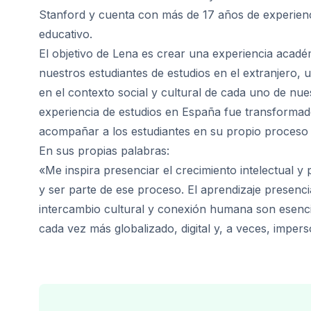
Programa 50+
Stanford y cuenta con más de 17 años de experienc
Preparación para el examen DEL
educativo.
Preparación para el examen SIEL
El objetivo de Lena es crear una experiencia acadé
Lecciones privadas
nuestros estudiantes de estudios en el extranjero, 
Málaga
Escuela de español de Málaga
en el contexto social y cultural de cada uno de nue
Clases grupales de español
experiencia de estudios en España fue transformado
Curso nocturno en grupo
acompañar a los estudiantes en su propio proceso 
Cursos de larga duración
En sus propias palabras:
Programa 50+
«Me inspira presenciar el crecimiento intelectual y 
Preparación para el examen DEL
y ser parte de ese proceso. El aprendizaje presenci
Exam Preparation SIELE
Lecciones privadas
intercambio cultural y conexión humana son esenc
Buenos Aires
cada vez más globalizado, digital y, a veces, impers
Escuela de español de Buenos Ai
Clases grupales de español
Curso nocturno en grupo
Cursos de larga duración
Programa 50+