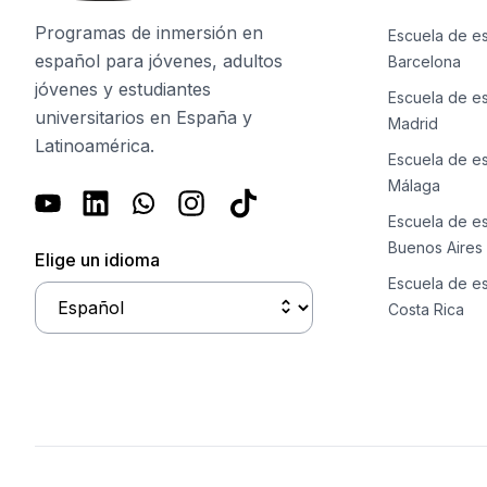
Cursos de español en línea
Preparación para el examen DEL
Programas de inmersión en
Escuela de e
Preparación para el examen SIEL
español para jóvenes, adultos
Barcelona
30-49 años
jóvenes y estudiantes
Escuela de e
Clases grupales de español
universitarios en España y
Madrid
Curso nocturno en grupo
Latinoamérica.
Cursos de larga duración
Escuela de e
Lecciones privadas
Málaga
Cursos de español en línea
Escuela de e
Preparación para el examen DEL
Buenos Aires
Elige un idioma
Preparación para el examen SIEL
Escuela de e
50+ años
Costa Rica
Más de 50 programas Sesiones d
Curso nocturno en grupo
Lecciones privadas
Cursos de español en línea
Preparación para el examen DEL
Preparación para el examen SIEL
Campamentos de Verano