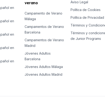
Aviso Legal
verano
E
spañol en
Política de Cookies
E
Campamento de Verano
Política de Privacidad
Málaga
spañol en
Términos y Condicion
Campamentos de Verano
Barcelona
Términos y condicion
spañol en
de Junior Programs
Campamentos de Verano
Madrid
spañol en
E
Jóvenes Adultos
E
Barcelona
spañol en
Jóvenes Adultos Málaga
e temporada
Jóvenes Adultos Madrid
E
E