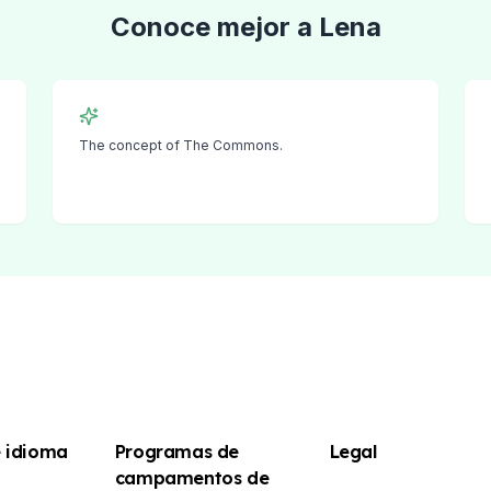
E
Conoce mejor a
Lena
E
The concept of The Commons.
o
e idioma
Programas de
Legal
campamentos de