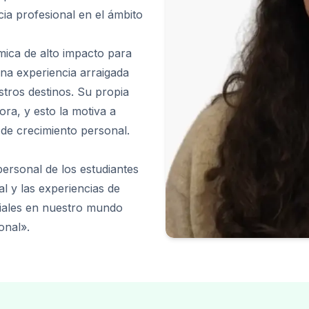
ia profesional en el ámbito
E
E
mica de alto impacto para
una experiencia arraigada
stros destinos. Su propia
ra, y esto la motiva a
de crecimiento personal.
personal de los estudiantes
E
al y las experiencias de
iales en nuestro mundo
onal».
res