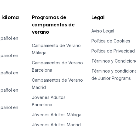
E
E
e idioma
Programas de
Legal
campamentos de
Aviso Legal
verano
spañol en
Política de Cookies
Campamento de Verano
o
Política de Privacidad
Málaga
spañol en
Términos y Condicion
Campamentos de Verano
Barcelona
Términos y condicion
spañol en
de Junior Programs
Campamentos de Verano
Madrid
spañol en
Jóvenes Adultos
Barcelona
spañol en
Jóvenes Adultos Málaga
Jóvenes Adultos Madrid