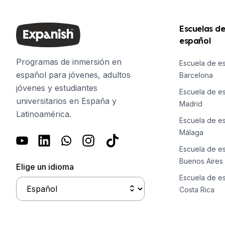
Preparación para el examen DEL
Preparación para el examen SIEL
Escuelas d
Lecciones privadas
español
Costa Rica
Escuela de español de Costa Rica
Programas de inmersión en
Escuela de e
Curso intensivo en grupo
español para jóvenes, adultos
Barcelona
Curso intensivo y de surf en grup
jóvenes y estudiantes
Escuela de e
Cursos de larga duración
universitarios en España y
Madrid
Clases particulares de español
Latinoamérica.
Programas por edad
Escuela de e
16-20 años
Málaga
Programas para adultos jóvenes
Escuela de e
Clases grupales de español
Buenos Aires
18-29 años
Elige un idioma
Group Spanish Classes
Escuela de e
Curso nocturno en grupo
Costa Rica
Cursos de larga duración
Lecciones privadas