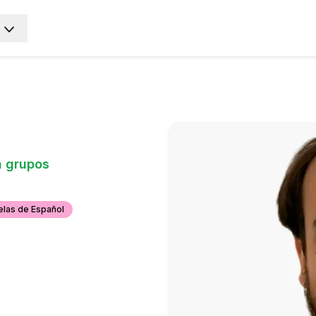
a grupos
E
E
las de Español