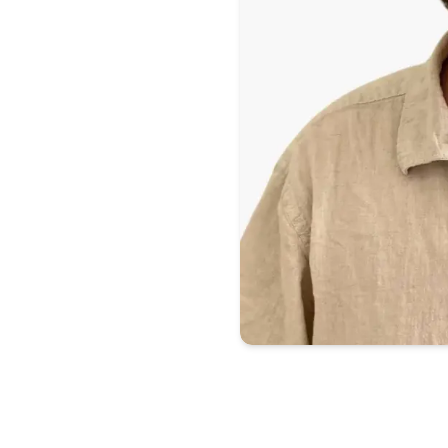
E
E
E
res