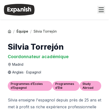
/
/
Équipe
Silvia Torrejón
Silvia Torrejón
Coordonnateur académique
Madrid
Anglais · Espagnol
Programmes d’Écoles
Programmes
Study
d’Espagnol
d’Été
Abroad
Silvia enseigne l'espagnol depuis près de 25 ans et
met à profit sa riche expérience professionnelle