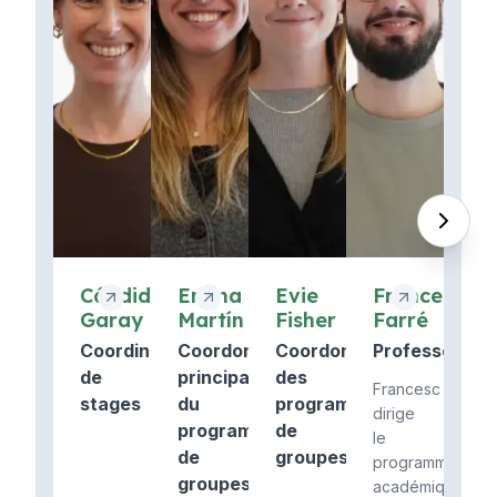
Cándida
Emma
Evie
Francesc
Garay
Martín
Fisher
Farré
Coordinatrice
Coordonnateur
Coordonnatrice
Professeur
de
principal
des
Francesc
stages
du
programmes
dirige
programme
de
le
de
groupes
programme
groupes
académique