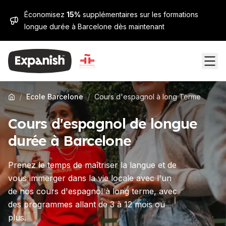
Économisez
15%
supplémentaires sur les formations
longue durée à Barcelone dès maintenant
/
/
Ecole Barcelone
Cours d'espagnol à long Terme
Cours d'espagnol de longue
durée à Barcelone
Prenez le temps de maîtriser la langue et de
vous immerger dans la vie locale avec l'un
de nos cours d'espagnol à long terme, avec
des programmes allant de 3 à 12 mois ou
plus.