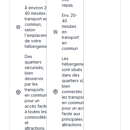
repas.
À environ 20-
40 minutes en
Env. 20-
transport en
40
commun,
minutes
selon
en
l'emplacement
transport
de votre
en
hébergement.
commun
Des
Les
quartiers
hébergements
sécurisés,
sont situés
bien
dans des
desservis
quartiers sûrs,
par les
bien
transports
connectés par
en commun,
les transports
pour un
en commun
accès facile
pour un accès
à toutes les
facile aux
commodités
principales
et
attractions.
attractions.