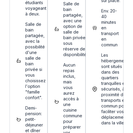
sur place.
étudiants
Salle de
voyageant
bain
Env. 20-
à deux.
partagée,
40
avec une
minutes
Salle de
option de
en
bain
salle de
transport
partagée,
bain privée
en
avec la
sous
commun
possibilité
réserve de
d'une
disponibilité.
Les
salle de
hébergements
bain
Aucun
sont situés
privée si
repas
dans des
vous
inclus,
quartiers
choisissez
mais
tranquilles et
l'option
vous
sécurisés, à
"famille
aurez
proximité des
confort".
accès à
transports en
une
commun pour
Demi-
cuisine
faciliter vos
pension:
commune
déplacements
petit-
pour
dans la ville.
déjeuner
préparer
et dîner
vos