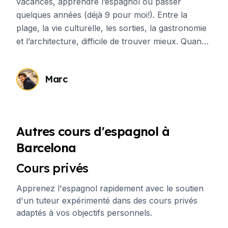
vacances, apprendre l’espagnol ou passer
quelques années (déjà 9 pour moi!). Entre la
plage, la vie culturelle, les sorties, la gastronomie
et l’architecture, difficile de trouver mieux. Quand
je suis arrivée à Barcelone, j’avais déjà habité dans
des grandes villes cosmopolites, (Amsterdam,
Marc
Bruxelles et Paris), et je n’ai pas eu de mal à
m’adapter à ma nouvelle vie. Mais j’aurais bien
aimé recevoir quelques conseils avant de déposer
mes valises à Barcelone, j’espère que vous en
Autres cours d'espagnol à
ferez bon usage!
Barcelona
Cours privés
Apprenez l'espagnol rapidement avec le soutien
d'un tuteur expérimenté dans des cours privés
adaptés à vos objectifs personnels.