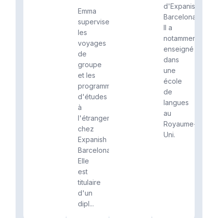
d'Expanish
Emma
Barcelona.
supervise
Il a
les
notamment
voyages
enseigné
de
dans
groupe
une
et les
école
programmes
de
d'études
langues
à
au
l'étranger
Royaume-
chez
Uni.
Expanish
Barcelona.
Elle
est
titulaire
d'un
dipl...