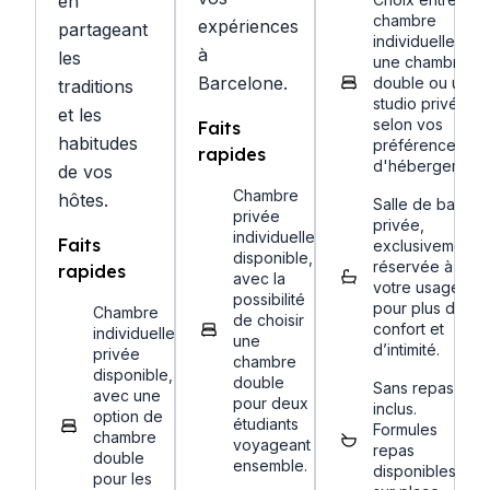
en
chambre
expériences
partageant
individuelle,
à
les
une chambre
Barcelone.
double ou un
traditions
studio privé,
et les
selon vos
Faits
habitudes
préférences
rapides
d'hébergement.
de vos
Chambre
hôtes.
Salle de bain
privée
privée,
individuelle
Faits
exclusivement
disponible,
réservée à
rapides
avec la
votre usage
possibilité
pour plus de
Chambre
de choisir
confort et
individuelle
une
d’intimité.
privée
chambre
disponible,
double
Sans repas
avec une
pour deux
inclus.
option de
étudiants
Formules
chambre
voyageant
repas
double
ensemble.
disponibles
pour les