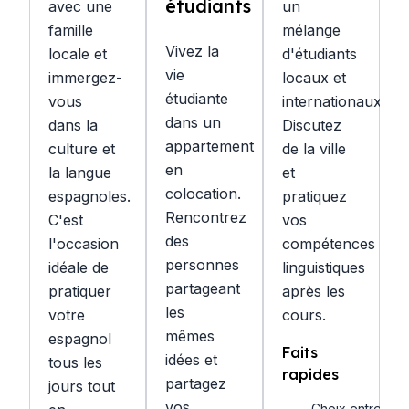
étudiants
avec une
un
famille
mélange
Vivez la
locale et
d'étudiants
vie
immergez-
locaux et
étudiante
vous
internationaux.
dans un
dans la
Discutez
appartement
culture et
de la ville
en
la langue
et
colocation.
espagnoles.
pratiquez
Rencontrez
C'est
vos
des
l'occasion
compétences
personnes
idéale de
linguistiques
partageant
pratiquer
après les
les
votre
cours.
mêmes
espagnol
Faits
idées et
tous les
rapides
partagez
jours tout
vos
Choix entre une