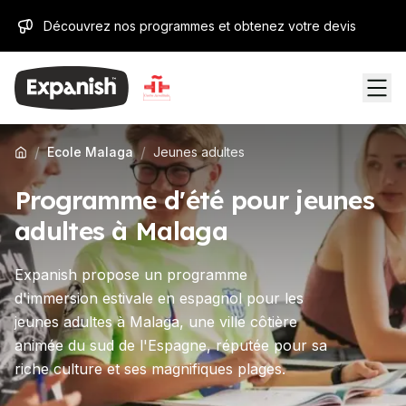
Découvrez nos programmes et obtenez votre devis
/
/
Ecole Malaga
Jeunes adultes
Programme d'été pour jeunes
adultes à Malaga
Expanish propose un programme
d'immersion estivale en espagnol pour les
jeunes adultes à Malaga, une ville côtière
animée du sud de l'Espagne, réputée pour sa
riche culture et ses magnifiques plages.