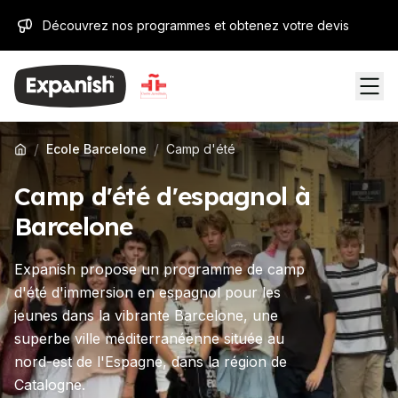
Découvrez nos programmes et obtenez votre devis
/
/
Ecole Barcelone
Camp d'été
Camp d'été d'espagnol à
Barcelone
Expanish propose un programme de camp
d'été d'immersion en espagnol pour les
jeunes dans la vibrante Barcelone, une
superbe ville méditerranéenne située au
nord-est de l'Espagne, dans la région de
Catalogne.