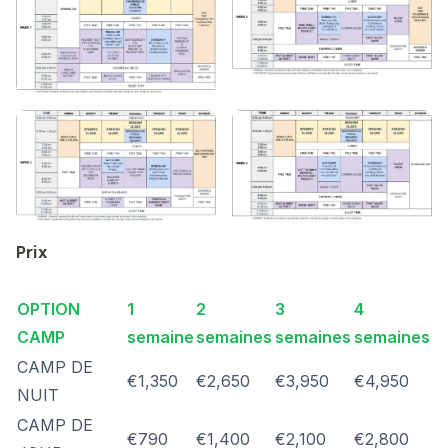
Prix
OPTION
1
2
3
4
CAMP
semaine
semaines
semaines
semaines
CAMP DE
€1,350
€2,650
€3,950
€4,950
NUIT
CAMP DE
€790
€1,400
€2,100
€2,800