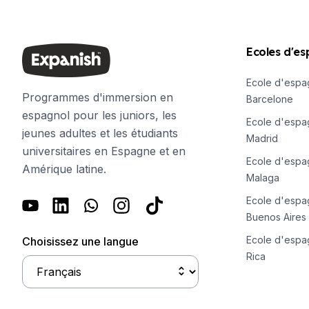
Cours d'espagnol en ligne
Bildungsurlaub
CSN
Préparation à l'examen DELE
Ecoles d'e
Préparation à l'examen SIELE
Ecole d'espa
30-49 ans
Programmes d'immersion en
Barcelone
Cours d'espagnol en groupe
espagnol pour les juniors, les
Cours de groupe du soir
Ecole d'espa
jeunes adultes et les étudiants
Cours de longue durée
Madrid
Cours particuliers
universitaires en Espagne et en
Ecole d'espa
Cours d'espagnol en ligne
Amérique latine.
Malaga
Bildungsurlaub
CSN
Ecole d'espa
Préparation à l'examen DELE
Buenos Aires
Préparation à l'examen SIELE
Ecole d'espa
Choisissez une langue
Plus de 50 ans
Rica
Plus de 50 programmes, sessions 
Cours d'espagnol en ligne
Bildungsurlaub