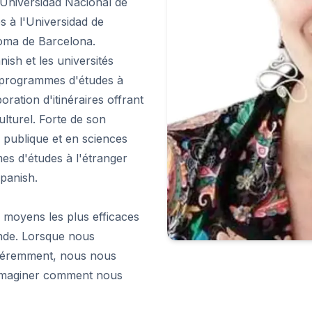
l'Universidad Nacional de
s à l'Universidad de
noma de Barcelona.
nish et les universités
ts programmes d'études à
ration d'itinéraires offrant
lturel. Forte de son
é publique et en sciences
mes d'études à l'étranger
xpanish.
s moyens les plus efficaces
nde. Lorsque nous
fféremment, nous nous
 imaginer comment nous