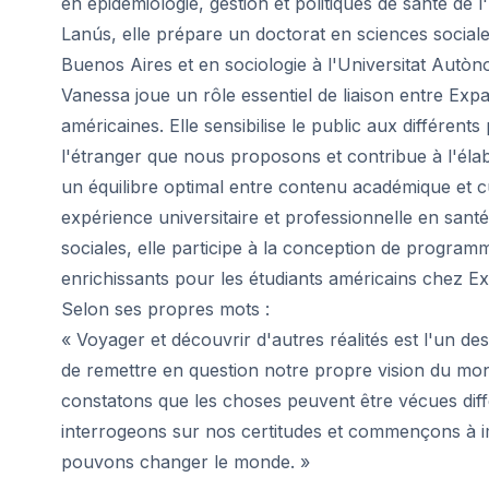
en épidémiologie, gestion et politiques de santé de 
Programme 50+
Lanús, elle prépare un doctorat en sciences sociale
Préparation à l'examen DELE
Préparation à l'examen SIELE
Buenos Aires et en sociologie à l'Universitat Autò
Cours particuliers
Vanessa joue un rôle essentiel de liaison entre Expa
Malaga
américaines. Elle sensibilise le public aux différen
École d'espagnol de Málaga
l'étranger que nous proposons et contribue à l'élabo
Cours d'espagnol en groupe
un équilibre optimal entre contenu académique et cu
Cours de groupe du soir
expérience universitaire et professionnelle en sant
Cours de longue durée
Programme 50+
sociales, elle participe à la conception de program
Préparation à l'examen DELE
enrichissants pour les étudiants américains chez E
Préparation à l'examen SIELE
Selon ses propres mots :
Cours particuliers
« Voyager et découvrir d'autres réalités est l'un de
Buenos Aires
de remettre en question notre propre vision du mo
École espagnole de Buenos Aires
constatons que les choses peuvent être vécues di
Cours d'espagnol en groupe
Cours de groupe du soir
interrogeons sur nos certitudes et commençons à
Cours de longue durée
pouvons changer le monde. »
Programme 50+