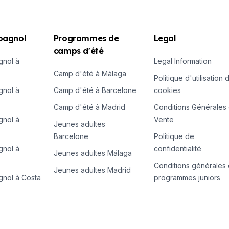
spagnol
Programmes de
Legal
camps d'été
gnol à
Legal Information
Camp d'été à Málaga
Politique d'utilisation 
gnol à
Camp d'été à Barcelone
cookies
Camp d'été à Madrid
Conditions Générales
gnol à
Vente
Jeunes adultes
Barcelone
Politique de
gnol à
confidentialité
Jeunes adultes Málaga
Conditions générales
Jeunes adultes Madrid
gnol à Costa
programmes juniors
saisonnières