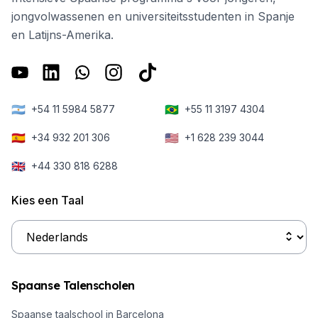
jongvolwassenen en universiteitsstudenten in Spanje
en Latijns-Amerika.
🇦🇷
🇧🇷
+54 11 5984 5877
+55 11 3197 4304
🇪🇸
🇺🇸
+34 932 201 306
+1 628 239 3044
🇬🇧
+44 330 818 6288
Kies een Taal
Spaanse Talenscholen
Spaanse taalschool in Barcelona