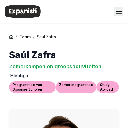
/
/
Team
Saúl Zafra
Saúl Zafra
Zomerkampen en groepsactiviteiten
Málaga
Programma’s van
Zomerprogramma’s
Study
Spaanse Scholen
Abroad