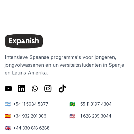
Intensieve Spaanse programma's voor jongeren,
jongvolwassenen en universiteitsstudenten in Spanje
en Latijns-Amerika.
🇦🇷
🇧🇷
+54 11 5984 5877
+55 11 3197 4304
🇪🇸
🇺🇸
+34 932 201 306
+1 628 239 3044
🇬🇧
+44 330 818 6288