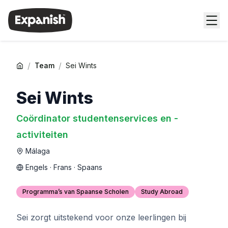
/
/
Team
Sei Wints
Sei Wints
Coördinator studentenservices en -
activiteiten
Málaga
Engels · Frans · Spaans
Programma’s van Spaanse Scholen
Study Abroad
Sei zorgt uitstekend voor onze leerlingen bij