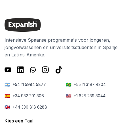
Intensieve Spaanse programma's voor jongeren,
jongvolwassenen en universiteitsstudenten in Spanje
en Latijns-Amerika.
🇦🇷
🇧🇷
+54 11 5984 5877
+55 11 3197 4304
🇪🇸
🇺🇸
+34 932 201 306
+1 628 239 3044
🇬🇧
+44 330 818 6288
Kies een Taal