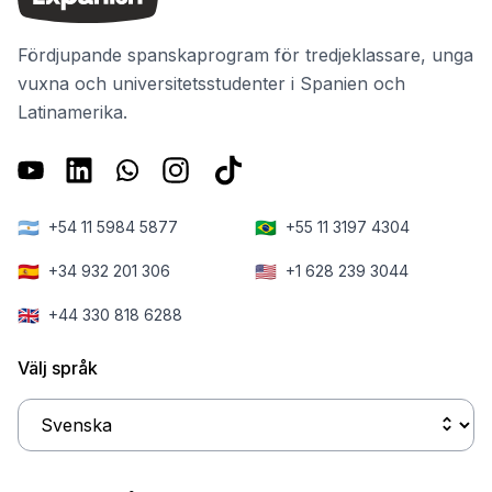
Fördjupande spanskaprogram för tredjeklassare, unga
vuxna och universitetsstudenter i Spanien och
Latinamerika.
🇦🇷
🇧🇷
+54 11 5984 5877
+55 11 3197 4304
🇪🇸
🇺🇸
+34 932 201 306
+1 628 239 3044
🇬🇧
+44 330 818 6288
Välj språk