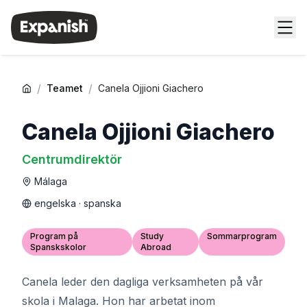
/
/
Teamet
Canela Ojjioni Giachero
Canela Ojjioni Giachero
Centrumdirektör
Málaga
engelska · spanska
Program på
Study
Sommarprogram
Spanskskolor
Abroad
Canela leder den dagliga verksamheten på vår
skola i Malaga. Hon har arbetat inom