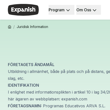
Program
Om Oss
Spanskskolor
Vilka vi är
Destinationer
Om oss
Barcelona
Vårt team
/
Juridisk Information
Barcelona spanska skola
Vår påverkan
Spanska grupplektioner
Karriärer
Kvällsgruppskurs
Varför Expanish
Långtidskurser
Undervisningsmetoder
30+-programmet
Ackrediteringar
50+-programmet
Hälsa och säkerhet
FÖRETAGETS ÄNDAMÅL
Provförberedelse DELE
Hållbarhet
Provförberedelse SIELE
Mångfald & Engagemang
Utbildning i allmänhet, både på plats och på distans, 
CSN
Studenterfarenhet
slag, etc.
Privatlektioner
Rekommendationer
IDENTIFIKATION
Madrid
Våra studiecentra
I enlighet med informationsplikten i artikel 10 i lag 3
Spanska skolan i Madrid
Partners
här ägaren av webbplatsen:
expanish.com
Spanska grupplektioner
FÖRETAGSNAMN:
Programas Educativos ARVA S.L.
Kvällsgruppskurs