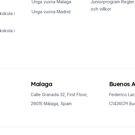
Unga vuxna Malaga
Juniorprogram Regler
och villkor
Unga vuxna Madrid
skola i
skola i
Malaga
Buenos A
Calle Granada 32, First Floor,
Federico Lac
29015 Málaga, Spain
C1426CPI Bue