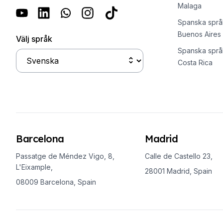
18–29 år
Malaga
Spanska grupplektioner
Spanska språk
Kvällsgruppskurs
Buenos Aires
Långtidskurser
Välj språk
Privatlektioner
Spanska språk
Spanska onlinekurser
Costa Rica
CSN
Provförberedelse DELE
Provförberedelse SIELE
30-49 years
Spanska grupplektioner
Kvällsgruppskurs
Barcelona
Madrid
Långtidskurser
Privatlektioner
Passatge de Méndez Vigo, 8,
Calle de Castello 23,
L'Eixample,
Spanska onlinekurser
28001 Madrid, Spain
CSN
08009 Barcelona, Spain
Provförberedelse DELE
Provförberedelse SIELE
50+ år