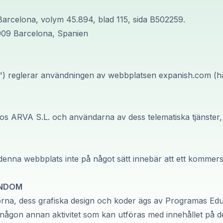
i Barcelona, volym 45.894, blad 115, sida B502259.
009 Barcelona, Spanien
on") reglerar användningen av webbplatsen
expanish.com
(h
vos ARVA S.L. och användarna av dess telematiska tjänste
 denna webbplats inte på något sätt innebär att ett kommer
ENDOM
sidorna, dess grafiska design och koder ägs av Programas E
er någon annan aktivitet som kan utföras med innehållet p