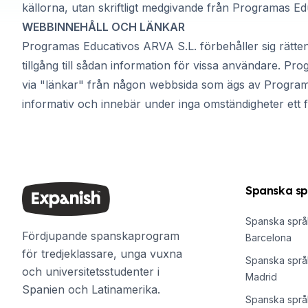
källorna, utan skriftligt medgivande från Programas E
Kvällsgruppskurs
WEBBINNEHÅLL OCH LÄNKAR
Långtidskurser
50+-programmet
Programas Educativos ARVA S.L. förbehåller sig rätte
Provförberedelse DELE
tillgång till sådan information för vissa användare. P
Provförberedelse SIELE
via "länkar" från någon webbsida som ägs av Progra
CSN
informativ och innebär under inga omständigheter ett
Privatlektioner
Costa Rica
Costa Ricas spanska skola
Intensiv gruppkurs
Intensivkurs och surfgruppkurs
Spanska sp
Långtidskurser
CSN
Spanska språk
Privata spanska lektioner
Fördjupande spanskaprogram
Barcelona
Program efter ålder
för tredjeklassare, unga vuxna
16–20 år
Spanska språk
och universitetsstudenter i
Unga vuxna program
Madrid
Spanien och Latinamerika.
Spanska grupplektioner
Spanska språk