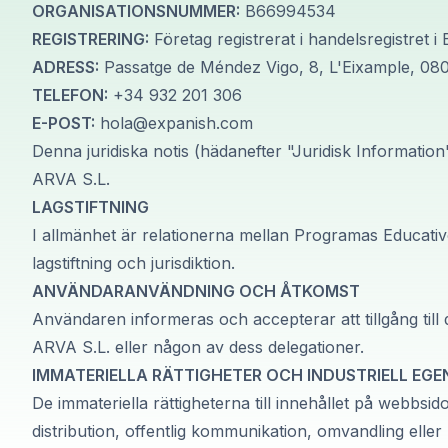
Långtidskurser
ORGANISATIONSNUMMER:
B66994534
50+-programmet
REGISTRERING:
Företag registrerat i handelsregistret 
Provförberedelse DELE
ADRESS:
Passatge de Méndez Vigo, 8, L'Eixample, 08
Provförberedelse SIELE
TELEFON:
+34 932 201 306
CSN
E-POST:
hola@expanish.com
Privatlektioner
Denna juridiska notis (hädanefter "Juridisk Informati
Malaga
Malaga spanska skola
ARVA S.L.
Spanska grupplektioner
LAGSTIFTNING
Kvällsgruppskurs
I allmänhet är relationerna mellan Programas Educati
Långtidskurser
lagstiftning och jurisdiktion.
50+-programmet
ANVÄNDARANVÄNDNING OCH ÅTKOMST
Provförberedelse DELE
Användaren informeras och accepterar att tillgång till
Provförberedelse SIELE
CSN
ARVA S.L. eller någon av dess delegationer.
Privatlektioner
IMMATERIELLA RÄTTIGHETER OCH INDUSTRIELL EG
Buenos Aires
De immateriella rättigheterna till innehållet på webb
Spanska skolan i Buenos Aires
distribution, offentlig kommunikation, omvandling ell
Spanska grupplektioner