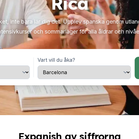
Rica
et, inte bara lär dig det. Upplev spanska genom utlan
ntensivkurser och sommarläger för alla åldrar och nivåe
Vart vill du åka?
Expanish av siffrorna