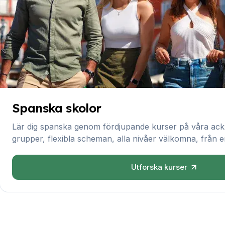
Unga vuxna program
Spanska grupplektioner
18–29 år
Spanska grupplektioner
Kvällsgruppskurs
Långtidskurser
Privatlektioner
Spanska onlinekurser
CSN
Spanska skolor
Provförberedelse DELE
Provförberedelse SIELE
Lär dig spanska genom fördjupande kurser på våra ack
30-49 years
grupper, flexibla scheman, alla nivåer välkomna, från en 
Spanska grupplektioner
Kvällsgruppskurs
Utforska kurser
Långtidskurser
Privatlektioner
Spanska onlinekurser
CSN
Provförberedelse DELE