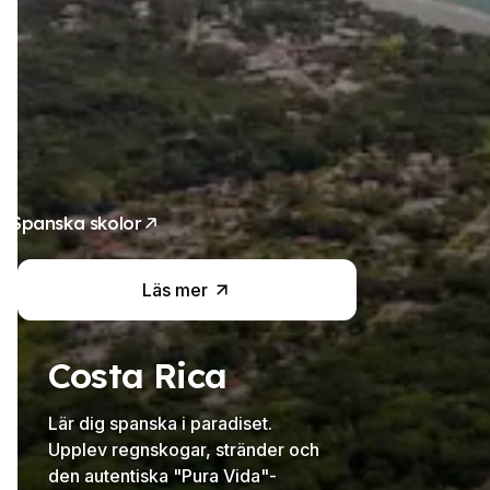
europeisk kultur och
latinamerikansk mentalitet med
denna spanska språkkurs i
Argentina.
Spanska skolor
Läs mer
Costa Rica
Lär dig spanska i paradiset.
Upplev regnskogar, stränder och
den autentiska "Pura Vida"-