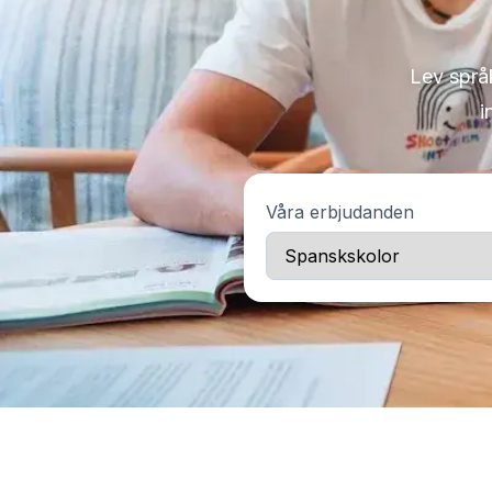
Spanska grupplektioner
Kvällsgruppskurs
Långtidskurser
Lev språk
50+-programmet
i
Provförberedelse DELE
Provförberedelse SIELE
CSN
Privatlektioner
Våra erbjudanden
Malaga
Malaga spanska skola
Spanska grupplektioner
Kvällsgruppskurs
Långtidskurser
50+-programmet
Provförberedelse DELE
Provförberedelse SIELE
CSN
Privatlektioner