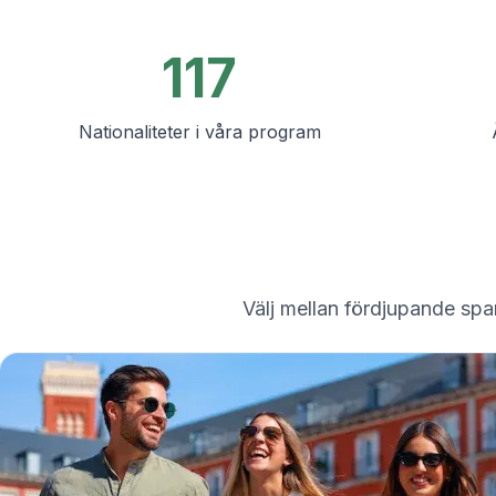
Buenos Aires
Spanska skolan i Buenos Aires
Spanska grupplektioner
117
Kvällsgruppskurs
Långtidskurser
Nationaliteter i våra program
50+-programmet
Provförberedelse DELE
Provförberedelse SIELE
CSN
Privatlektioner
Costa Rica
Costa Ricas spanska skola
Välj mellan fördjupande span
Intensiv gruppkurs
Intensivkurs och surfgruppkurs
Långtidskurser
CSN
Privata spanska lektioner
Program efter ålder
16–20 år