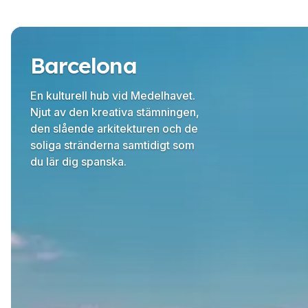
Obóz letni
Młodzi dorośli
Costa Rica
Obóz letni
Barcelona
Programy według wieku
Obozy letnie (12-17 lat)
En kulturell hub vid Medelhavet.
Barcelona
Njut av den kreativa stämningen,
Madrid
den slående arkitekturen och de
Málaga
soliga stränderna samtidigt som
Costa Rica
du lär dig spanska.
Młodzi dorośli (16-20 lat)
Barcelona
Madrid
Malaga