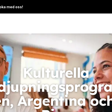
Boka med oss!
Kulturella
rdjupningsprogra
n, Argentina oc