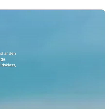
ad är den
gga
ldsklass,