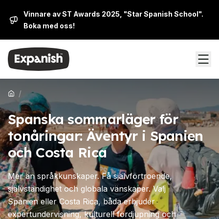
Vinnare av ST Awards 2025, "Star Spanish School".
Boka med oss!
/
Spanska sommarläger för
tonåringar: Äventyr i Spanien
och Costa Rica
Mer än språkkunskaper. Få självförtroende,
självständighet och globala vänskaper. Välj
Spanien eller Costa Rica, båda erbjuder
expertundervisning, kulturell fördjupning och