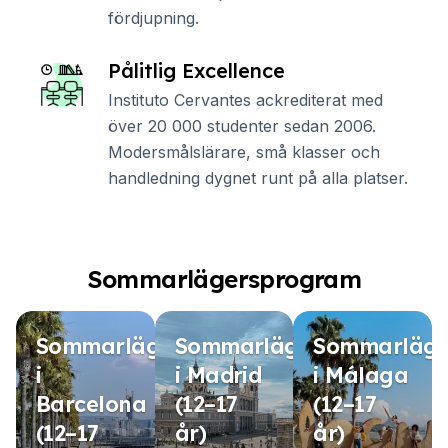
fördjupning.
Pålitlig Excellence
Instituto Cervantes ackrediterat med
över 20 000 studenter sedan 2006.
Modersmålslärare, små klasser och
handledning dygnet runt på alla platser.
Sommarlägersprogram
Sommarläger
Sommarläger
Sommarläge
i
i Madrid
i Málaga
Barcelona
(12–17
(12–17
(12–17
år)
år)