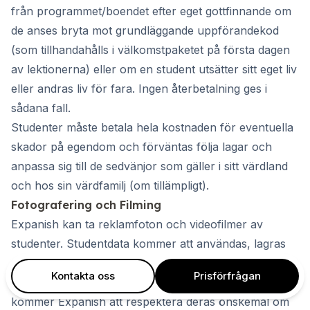
från programmet/boendet efter eget gottfinnande om
de anses bryta mot grundläggande uppförandekod
(som tillhandahålls i välkomstpaketet på första dagen
av lektionerna) eller om en student utsätter sitt eget liv
eller andras liv för fara. Ingen återbetalning ges i
sådana fall.
Studenter måste betala hela kostnaden för eventuella
skador på egendom och förväntas följa lagar och
anpassa sig till de sedvänjor som gäller i sitt värdland
och hos sin värdfamilj (om tillämpligt).
Fotografering och Filming
Expanish kan ta reklamfoton och videofilmer av
studenter. Studentdata kommer att användas, lagras
och skyddas i enlighet med GDPR eller relevant
Kontakta oss
Prisförfrågan
dataskyddslagstiftning. Om studenter inte vill delta
kommer Expanish att respektera deras önskemål om