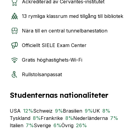
Ackrediterad av Cervantes-institutet
13 rymliga klassrum med tillgång till bibliotek
Nära till en central tunnelbanestation
Officiellt SIELE Exam Center
Gratis höghastighets-Wi-Fi
Rullstolsanpassat
Studenternas nationaliteter
USA
12
%
Schweiz
9
%
Brasilien
9
%
UK
8
%
Tyskland
8
%
Frankrike
8
%
Nederländerna
7
%
Italien
7
%
Sverige
6
%
Övrig
26
%