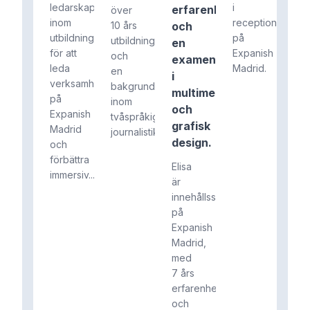
ledarskap
i
erfarenhet
över
inom
receptionen
10 års
och
utbildning
på
utbildningserfarenhet
en
för att
Expanish
och
examen
leda
Madrid.
en
i
verksamheten
bakgrund
multimedia
på
inom
och
Expanish
tvåspråkig
grafisk
Madrid
journalistik.
design.
och
förbättra
Elisa
immersiv...
är
innehållsskapare
på
Expanish
Madrid,
med
7 års
erfarenhet
och