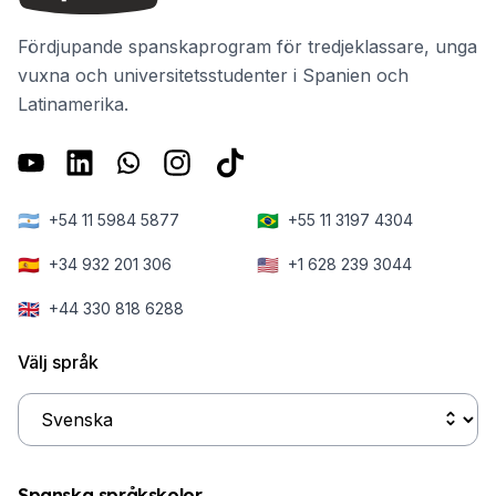
Fördjupande spanskaprogram för tredjeklassare, unga
vuxna och universitetsstudenter i Spanien och
Latinamerika.
🇦🇷
🇧🇷
+54 11 5984 5877
+55 11 3197 4304
🇪🇸
🇺🇸
+34 932 201 306
+1 628 239 3044
🇬🇧
+44 330 818 6288
Välj språk
Spanska språkskolor