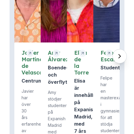
Javier
Amy
Elisa
Felipe
Martínez
Álvarez
de
Escanciano
de
la
Boende-
Studentservi
Velasco
Torre
och
Felipe
Centrumdirektör
Elisa
överflyttningskoordinator
har
är
Javier
en
Amy
innehållsskapare
har
masterexamen
stödjer
på
över
i
studenter
Expanish
30
gymnasiepedago
på
Madrid,
års
för att
Expanish
med
erfarenhet
stödja
Madrid
av
7 års
studenterna
med