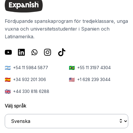
Fördjupande spanskaprogram för tredjeklassare, unga
vuxna och universitetsstudenter i Spanien och
Latinamerika.
🇦🇷
🇧🇷
+54 11 5984 5877
+55 11 3197 4304
🇪🇸
🇺🇸
+34 932 201 306
+1 628 239 3044
🇬🇧
+44 330 818 6288
Välj språk