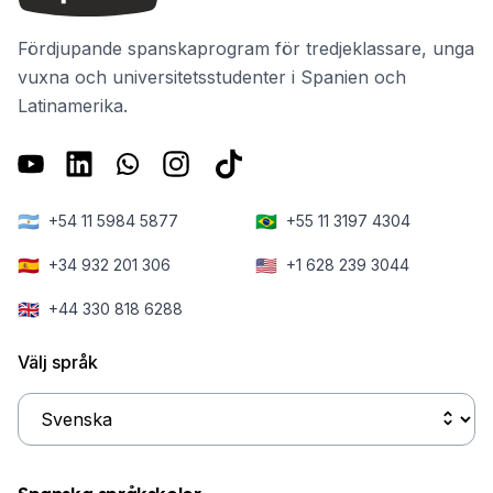
Fördjupande spanskaprogram för tredjeklassare, unga
vuxna och universitetsstudenter i Spanien och
Latinamerika.
🇦🇷
🇧🇷
+54 11 5984 5877
+55 11 3197 4304
🇪🇸
🇺🇸
+34 932 201 306
+1 628 239 3044
🇬🇧
+44 330 818 6288
Välj språk