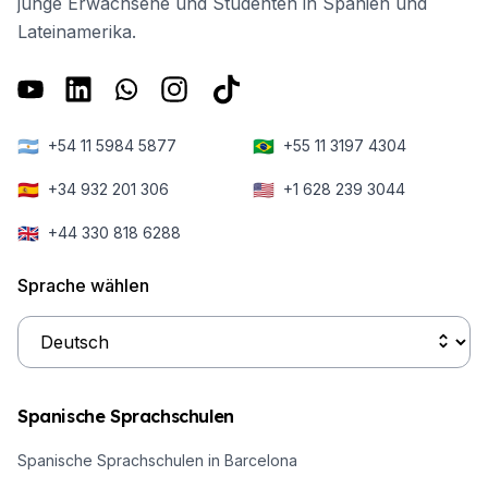
junge Erwachsene und Studenten in Spanien und
Lateinamerika.
🇦🇷
🇧🇷
+54 11 5984 5877
+55 11 3197 4304
🇪🇸
🇺🇸
+34 932 201 306
+1 628 239 3044
🇬🇧
+44 330 818 6288
Sprache wählen
Spanische Sprachschulen
Spanische Sprachschulen in Barcelona