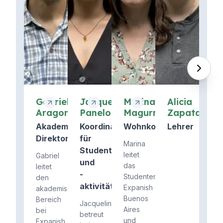
Gabriel
Jacqueline
Marina
Alicia
Aragona
Panelo
Magurno
Zapata
Akademischer
Koordinator/in
Wohnkoordinator
Lehrer
Direktor
für
Marina
Studentenangelegenheiten
leitet
Gabriel
und
das
leitet
-
Studentenwohnheim
den
aktivitäten
Expanish
akademischen
Buenos
Bereich
Jacqueline
Aires
bei
betreut
und
Expanish