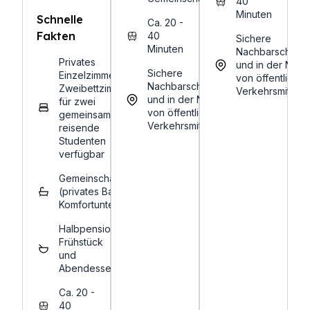
40
Minuten
Schnelle
Ca. 20 -
Fakten
40
Sichere
Minuten
Nachbarschafte
Privates
und in der Nähe
Sichere
Einzelzimmer.
von öffentlichen
Nachbarschaften
Zweibettzimmer
Verkehrsmitteln.
und in der Nähe
für zwei
von öffentlichen
gemeinsam
Verkehrsmitteln.
reisende
Studenten
verfügbar
Gemeinschaftsbad
(privates Bad bei
Komfortunterkünften)
Halbpension:
Frühstück
und
Abendessen
Ca. 20 -
40