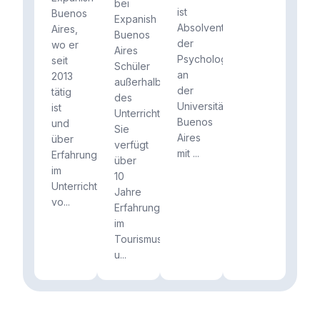
bei
ist
Buenos
Expanish
Absolventin
Aires,
Buenos
der
wo er
Aires
Psychologie
seit
Schüler
an
2013
außerhalb
der
tätig
des
Universität
ist
Unterrichts.
Buenos
und
Sie
Aires
über
verfügt
mit ...
Erfahrung
über
im
10
Unterrichten
Jahre
vo...
Erfahrung
im
Tourismus
u...