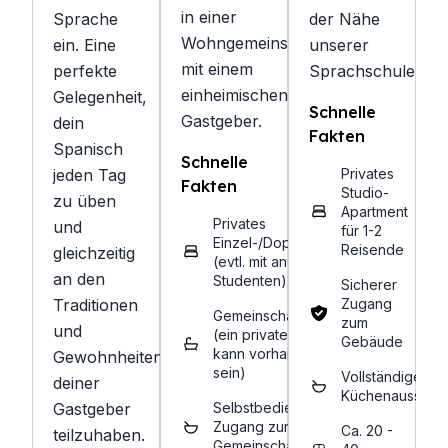
in einer
Sprache
der Nähe
Wohngemeinschaft
ein. Eine
unserer
mit einem
perfekte
Sprachschule.
einheimischen
Gelegenheit,
Schnelle
Gastgeber.
dein
Fakten
Spanisch
Schnelle
jeden Tag
Privates
Fakten
Studio-
zu üben
Apartment
Privates
und
für 1-2
Einzel-/Doppelzimmer
Reisende
gleichzeitig
(evtl. mit anderen
an den
Studenten).
Sicherer
Traditionen
Zugang
Gemeinschaftsbad
zum
und
(ein privates Bad
Gebäude
kann vorhanden
Gewohnheiten
sein)
Vollständige
deiner
Küchenausstatt
Gastgeber
Selbstbedienung:
Zugang zur
Ca. 20 -
teilzuhaben.
Gemeinschaftsküche.