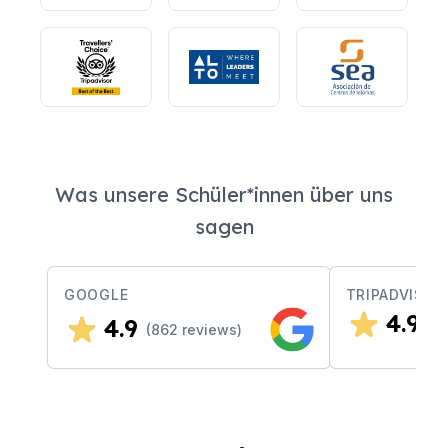
Was unsere Schüler*innen über uns
sagen
GOOGLE
TRIPADVISOR
4.9
4.9
(
3
(
862
reviews)