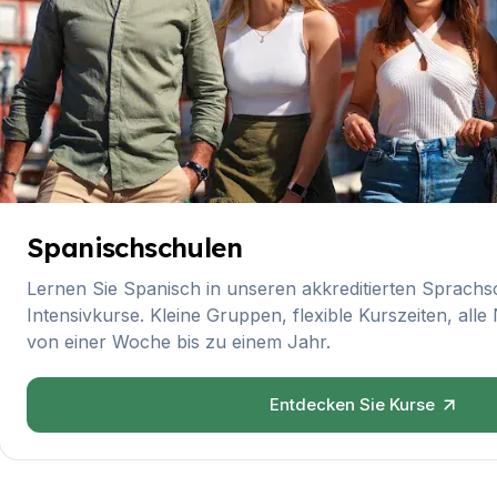
Langzeitkurse
Privatunterricht
Online-Spanischkurse
Bildungsurlaub
Prüfungsvorbereitung DELE
Prüfungsvorbereitung SIELE
30-49 Jahre
Gruppen-Spanischunterricht
Abendlicher Gruppenkurs
Spanischschulen
Langzeitkurse
Privatunterricht
Lernen Sie Spanisch in unseren akkreditierten Sprach
Online-Spanischkurse
Intensivkurse. Kleine Gruppen, flexible Kurszeiten, all
Bildungsurlaub
von einer Woche bis zu einem Jahr.
Prüfungsvorbereitung DELE
Prüfungsvorbereitung SIELE
Entdecken Sie Kurse
Über 50 Jahre
Über 50 Programme, saisonale K
Abendlicher Gruppenkurs
Privatunterricht