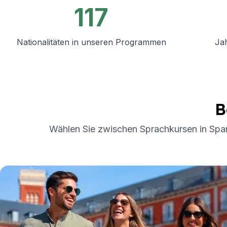
Abendlicher Gruppenkurs
117
Langzeitkurse
50+ Programm
Prüfungsvorbereitung DELE
Nationalitäten in unseren Programmen
Ja
Prüfungsvorbereitung SIELE
Privatunterricht
Costa Rica
Spanischschule in Costa Rica
Intensivgruppenkurs
B
Intensiv- und Surf-Gruppenkurs
Langzeitkurse
Wählen Sie zwischen Sprachkursen in Span
Privater Spanischunterricht
Programme nach Alter
16-20 Jahre
Programme für junge Erwachsen
Gruppen-Spanischunterricht
18-29 Jahre
Gruppen-Spanischunterricht
Abendlicher Gruppenkurs