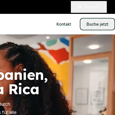
Deutsch
Kontakt
Buche jetzt
panien,
a Rica
durch
für alle