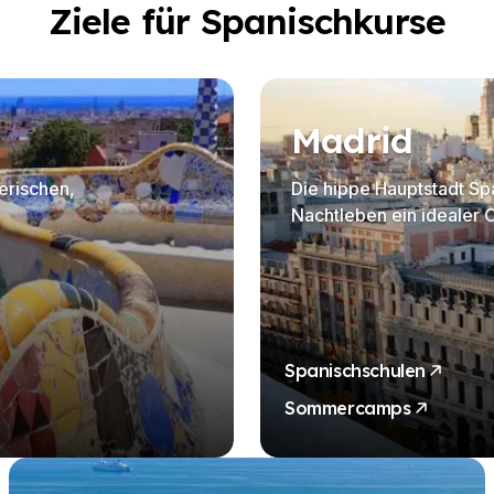
Ziele für Spanischkurse
Madrid
lerischen,
Die hippe Hauptstadt Spa
Nachtleben ein idealer 
Spanischschulen
Sommercamps