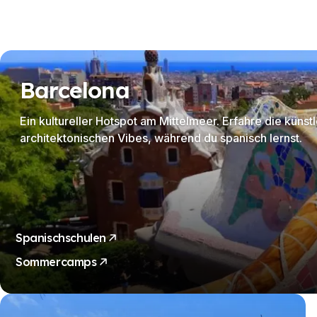
Málaga
Sommercamp
Junge Erwachsene
Costa Rica
Sommercamp
Barcelona
Programme nach Alter
Sommercamps (12-17 Jahre)
Barcelona
Ein kultureller Hotspot am Mittelmeer. Erfahre die künst
Madrid
architektonischen Vibes, während du spanisch lernst.
Málaga
Costa Rica
Junge Erwachsene (16-20 Jahre)
Barcelona
Madrid
Spanischschulen
Málaga
Sommercamps