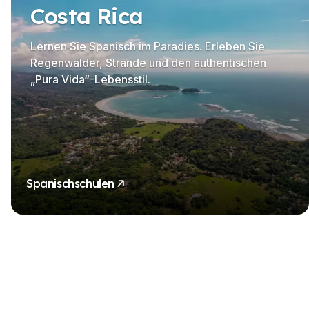
Costa Rica
Lernen Sie Spanisch im Paradies. Erleben Sie
Regenwälder, Strände und den authentischen
„Pura Vida“-Lebensstil.
Spanischschulen