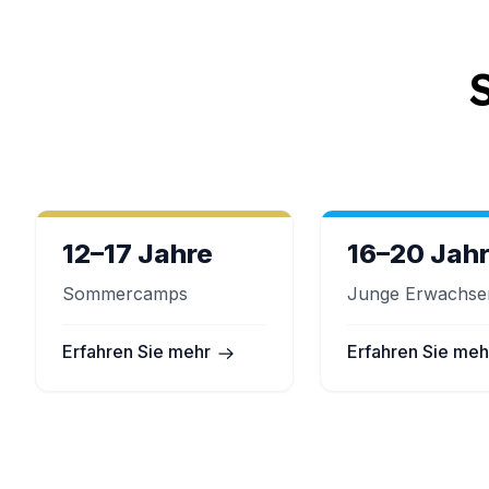
Online-Spanischkurse
Bildungsurlaub
Prüfungsvorbereitung DELE
Prüfungsvorbereitung SIELE
Bildungsurlaub
Barcelona
Madrid
Málaga
Buenos Aires
12–17 Jahre
16–20 Jah
Costa Rica
Sommercamps
Sommercamps
Junge Erwachse
Reiseziele
Barcelona
Erfahren Sie mehr
Erfahren Sie meh
Sommercamp
Junge Erwachsene
Madrid
Sommercamp
Junge Erwachsene