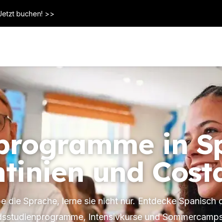
Jetzt buchen! >>
programme in S
tinien und Cost
be die Sprache, lerne sie nicht nur. Entdecke Spanisch 
sstudienprogramme, Intensivkurse und Sommercamps 