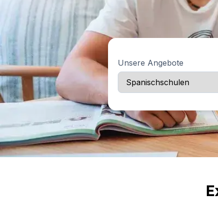
Abendlicher Gruppenkurs
Langzeitkurse
50+ Programm
Prüfungsvorbereitung DELE
Prüfungsvorbereitung SIELE
Unsere Angebote
Privatunterricht
Málaga
Spanischschule in Málaga
Gruppen-Spanischunterricht
Abendlicher Gruppenkurs
Langzeitkurse
50+ Programm
Prüfungsvorbereitung DELE
Prüfungsvorbereitung SIELE
Privatunterricht
Buenos Aires
E
Spanische Schule in Buenos Aire
Gruppen-Spanischunterricht