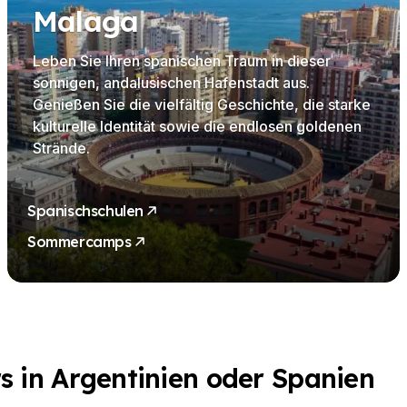
Malaga
Leben Sie Ihren spanischen Traum in dieser
sonnigen, andalusischen Hafenstadt aus.
Genießen Sie die vielfältig Geschichte, die starke
kulturelle Identität sowie die endlosen goldenen
Strände.
Spanischschulen
Sommercamps
s in Argentinien oder Spanien