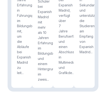
Schüler
Erfahrung
Expanish
Sekundarschulbi
bei
in
Madrid,
und
Expanish
Führungspositionen
verfügt
unterstützt
Madrid
im
über
die
mit
Bildungsbereich
7
Studierenden
mehr
mit,
Jahre
am
als 10
um
Berufserfahrung
Empfang
Jahren
die
und
von
Erfahrung
Abläufe
einen
Expanish
im
bei
Abschluss
Madrid...
Bildungsbereich
Expanish
in
und
Madrid
Multimedia
einem
zu
und
Hintergrund
leit...
Grafikde...
im
zweis...