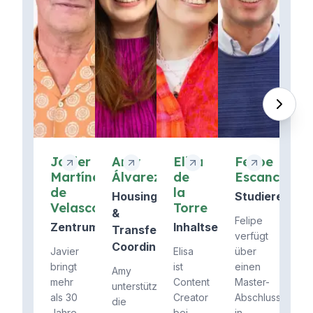
Javier
Amy
Elisa
Felipe
Martínez
Álvarez
de
Escanciano
de
la
Housing
Studierenden
Velasco
Torre
&
Felipe
Zentrumsdirektor
Inhaltsersteller
Transfers
verfügt
Coordinator
Javier
Elisa
über
bringt
ist
einen
Amy
mehr
Content
Master-
unterstützt
als 30
Creator
Abschluss
die
Jahre
bei
in