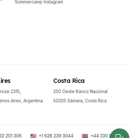
Sommercamp Instagram
ires
Costa Rica
roze 2315,
250 Oeste Banco Nacional
nos Aires, Argentina
50205 Sámara, Costa Rica
🇺🇸
🇬🇧
32 201 306
+1 628 239 3044
+44 330 818 6288