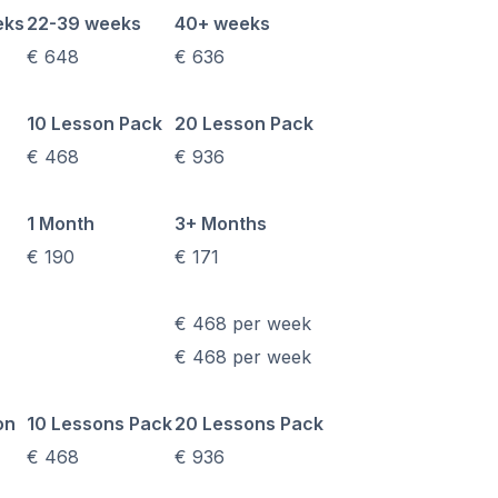
eks
22-39 weeks
40+ weeks
€ 648
€ 636
DELE
10 Lesson Pack
20 Lesson Pack
SIELE
€ 468
€ 936
richt
urs
1 Month
3+ Months
€ 190
€ 171
€ 468 per week
DELE
€ 468 per week
SIELE
on
10 Lessons Pack
20 Lessons Pack
isonale Kurse
€ 468
€ 936
urs