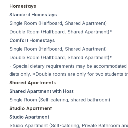
Online-Spanischkurse
Homestays
Bildungsurlaub
Standard Homestays
Prüfungsvorbereitung 
Single Room
(Halfboard, Shared Apartment)
Prüfungsvorbereitung 
Double Room
(Halfboard, Shared Apartment)*
Bildungsurlaub
Barcelona
Comfort Homestays
Madrid
Single Room
(Halfboard, Shared Apartment)
Málaga
Double Room
(Halfboard, Shared Apartment)*
Buenos Aires
- Special dietary requirements may be accommodated and
Costa Rica
Sommercamps
diets only. *Double rooms are only for two students tr
Reiseziele
Shared Apartments
Barcelona
Shared Apartment with Host
Sommercamp
Single Room
(Self-catering, shared bathroom)
Junge Erwachsene
Madrid
Studio Apartment
Sommercamp
Studio Apartment
Junge Erwachsene
Studio Apartment (Self-catering, Private Bathroom an