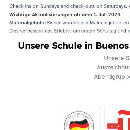
Málaga
Check-ins on Sundays and check-outs on Saturdays. Apa
Sommercamp
Junge Erwachsene
Wichtige Aktualisierungen ab dem 1. Juli 2024:
Costa Rica
Materialgebühr:
Bisher wurden alle Materialgebühren 
Sommercamp
Dies verbessert das Erlebnis am ersten Schultag und v
Programme nach Alter
Sommercamps (12-17 J
Unsere Schule in Buenos 
Barcelona
Madrid
Unsere Sp
Málaga
Auszeichnun
Costa Rica
Abendgruppen
Junge Erwachsene (16-
Barcelona
Madrid
Málaga