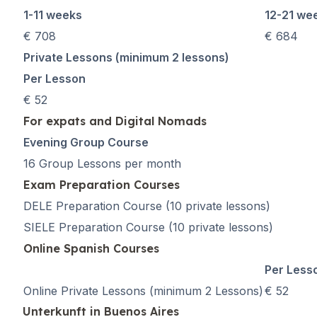
Langzeitkurse
1-11 weeks
12-21 we
Privatunterricht
€ 708
€ 684
Online-Spanischkurse
Bildungsurlaub
Private Lessons (minimum 2 lessons)
Prüfungsvorbereitung 
Per Lesson
Prüfungsvorbereitung 
€ 52
30-49 Jahre
For expats and Digital Nomads
Gruppen-Spanischunter
Abendlicher Gruppenk
Evening Group Course
Langzeitkurse
16 Group Lessons per month
Privatunterricht
Exam Preparation Courses
Online-Spanischkurse
DELE Preparation Course (10 private lessons)
Bildungsurlaub
Prüfungsvorbereitung 
SIELE Preparation Course (10 private lessons)
Prüfungsvorbereitung 
Online Spanish Courses
Über 50 Jahre
Per Less
Über 50 Programme, sa
Online Private Lessons (minimum 2 Lessons)
€ 52
Abendlicher Gruppenk
Unterkunft in Buenos Aires
Privatunterricht