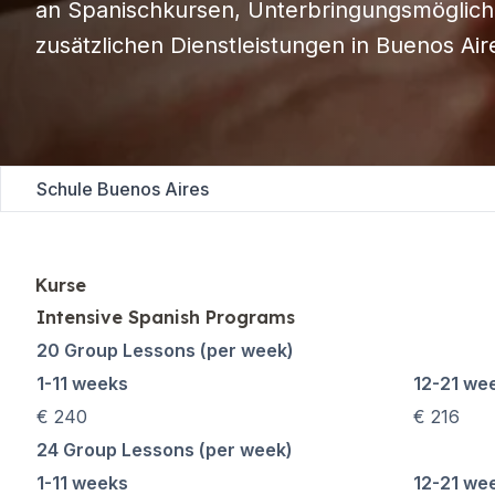
an Spanischkursen, Unterbringungsmöglich
Abendlicher Gruppenk
zusätzlichen Dienstleistungen in Buenos Air
Langzeitkurse
50+ Programm
Prüfungsvorbereitung 
Prüfungsvorbereitung 
Privatunterricht
Málaga
Schule Buenos Aires
Spanischschule in Mál
Gruppen-Spanischunter
Abendlicher Gruppenk
Langzeitkurse
Kurse
50+ Programm
Intensive Spanish Programs
Prüfungsvorbereitung 
20 Group Lessons (per week)
Prüfungsvorbereitung 
1-11 weeks
12-21 we
Privatunterricht
Buenos Aires
€ 240
€ 216
Spanische Schule in Bu
24 Group Lessons (per week)
Gruppen-Spanischunter
1-11 weeks
12-21 we