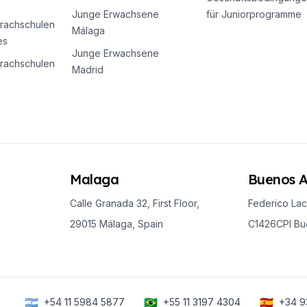
Junge Erwachsene
für Juniorprogramme
rachschulen
Málaga
es
Junge Erwachsene
rachschulen
Madrid
Malaga
Buenos A
Calle Granada 32, First Floor,
Federico Lac
29015 Málaga, Spain
C1426CPI Bue
🇦🇷
🇧🇷
🇪🇸
+54 11 5984 5877
+55 11 3197 4304
+34 9