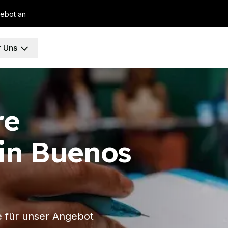
gebot an
 Uns
elona
richt
re
urs
in Buenos
heit
DELE
SIELE
n
se für unser Angebot
richt
 zusammen