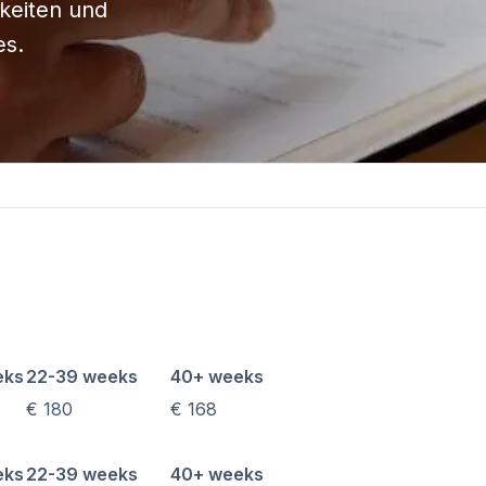
keiten und
urs
es.
DELE
SIELE
aga
richt
urs
DELE
SIELE
eks
22-39 weeks
40+ weeks
€ 180
€ 168
enos Aires
richt
eks
22-39 weeks
40+ weeks