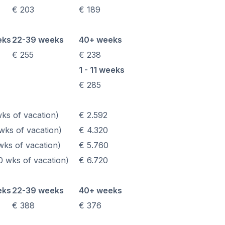
urs
€ 203
€ 189
DELE
eks
22-39 weeks
40+ weeks
SIELE
€ 255
€ 238
1 - 11 weeks
a Rica
€ 285
uppenkurs
ks of vacation)
€ 2.592
ks of vacation)
€ 4.320
icht
ks of vacation)
€ 5.760
 wks of vacation)
€ 6.720
Erwachsene
richt
eks
22-39 weeks
40+ weeks
richt
€ 388
€ 376
urs