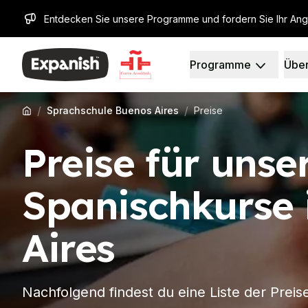
Entdecken Sie unsere Programme und fordern Sie Ihr An
Programme
Über
Spanischschulen
Unsere Geschichte
Reiseziele
Über uns
Barcelona
Unser Team
/
/
Sprachschule Buenos Aires
Preise
Spanischschule in Barc
Unsere Wirkung
Gruppen-Spanischunter
Karrieren
Preise für unse
Abendlicher Gruppenk
Warum Expanish
Langzeitkurse
Lehrmethoden
30+ Programm
Akkreditierungen
Spanischkurse 
50+ Programm
Gesundheit und Sicher
Prüfungsvorbereitung 
Nachhaltigkeit
Aires
Prüfungsvorbereitung 
Studentenerfahrung
Privatunterricht
Erfahrungsberichte
Madrid
Unsere Studienzentre
Spanischschule Madrid
Partner
Nachfolgend findest du eine Liste der Prei
Gruppen-Spanischunter
Arbeiten Sie mit uns