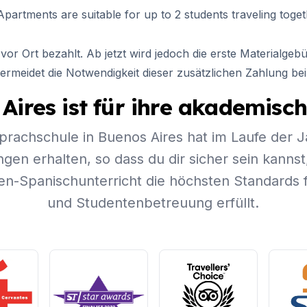
rtments are suitable for up to 2 students traveling toget
vor Ort bezahlt. Ab jetzt wird jedoch die erste Materialge
ermeidet die Notwendigkeit dieser zusätzlichen Zahlung bei
ahre)
Aires ist für ihre akademis
rachschule in Buenos Aires hat im Laufe der J
gen erhalten, so dass du dir sicher sein kannst
-Spanischunterricht die höchsten Standards f
20 Jahre)
und Studentenbetreuung erfüllt.