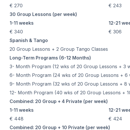
Abendlicher Gruppenk
€ 270
€ 243
Langzeitkurse
50+ Programm
30 Group Lessons (per week)
Prüfungsvorbereitung 
1-11 weeks
12-21 we
Prüfungsvorbereitung 
€ 340
€ 306
Privatunterricht
Spanish & Tango
Costa Rica
Spanischschule in Cost
20 Group Lessons + 2 Group Tango Classes
Intensivgruppenkurs
Long-Term Programs (6-12 Months)
Intensiv- und Surf-Gr
3- Month Program (12 wks of 20 Group Lessons + 3 w
Langzeitkurse
6- Month Program (24 wks of 20 Group Lessons + 6 w
Privater Spanischunterr
Programme nach Alter
9- Month Program (32 wks of 20 Group Lessons + 8 w
16-20 Jahre
12- Month Program (40 wks of 20 Group Lessons + 10
Programme für junge 
Combined: 20 Group + 4 Private (per week)
Gruppen-Spanischunter
1-11 weeks
12-21 we
18-29 Jahre
Gruppen-Spanischunter
€ 448
€ 424
Abendlicher Gruppenk
Combined: 20 Group + 10 Private (per week)