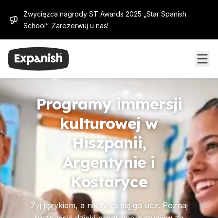
Zwycięzca nagrody ST Awards 2025 „Star Spanish
School”. Zarezerwuj u nas!
Programy immersji
kulturowej w
Hiszpanii,
Argentynie i
Kostaryce
Żyj językiem, a nie tylko się go ucz. Poznaj