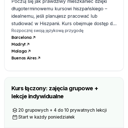
Poczuj się jak prawdziwy mieszkaniec dzięki
długoterminowemu kursowi hiszpańskiego –
idealnemu, jeśli planujesz pracować lub
studiować w Hiszpanii. Kurs obejmuje dostęp do
warsztatów zawodowych oraz wsparcie w
Rozpocznij swoją językową przygodę
Barcelona
zakresie dokumentów wizowych.
Madryt
Malaga
Buenos Aires
Kurs łączony: zajęcia grupowe +
lekcje indywidualne
20 grupowych + 4 do 10 prywatnych lekcji
Start w każdy poniedziałek