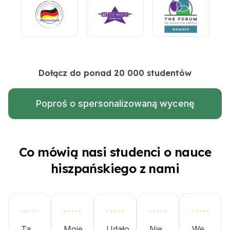
Dołącz do ponad 20 000 studentów
Poproś o spersonalizowaną wycenę
Co mówią nasi studenci o nauce
hiszpańskiego z nami
Ta
Moje
Udało
Nie
We