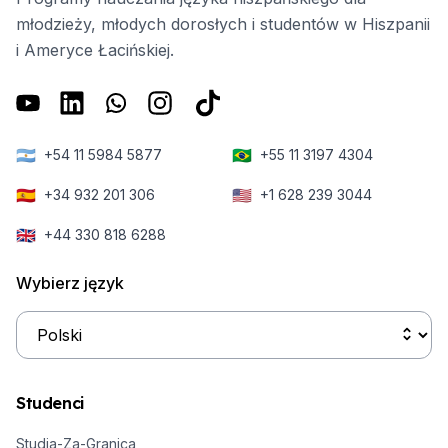
młodzieży, młodych dorosłych i studentów w Hiszpanii
i Ameryce Łacińskiej.
🇦🇷
🇧🇷
+54 11 5984 5877
+55 11 3197 4304
🇪🇸
🇺🇸
+34 932 201 306
+1 628 239 3044
🇬🇧
+44 330 818 6288
Wybierz język
Studenci
Studia-Za-Granica