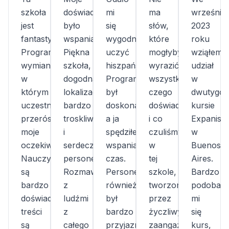
szkoła
doświadczenie
mi
ma
wrześniu
jest
było
się
słów,
2023
fantastyczna!
wspaniałe!
wygodnie
które
roku
Program
Piękna
uczyć
mogłyby
wziąłem
wymiany,
szkoła,
hiszpańskiego.
wyrazić
udział
w
dogodna
Program
wszystko,
w
którym
lokalizacja,
był
czego
dwutygo
uczestniczyłem,
bardzo
doskonały,
doświadczyliśmy
kursie
przerósł
troskliwy
a ja
i co
Expanish
moje
i
spędziłem(am)
czuliśmy
w
oczekiwania.
serdeczny
wspaniały
w
Buenos
Nauczyciele
personel.
czas.
tej
Aires.
są
Rozmawiałam
Personel
szkole,
Bardzo
bardzo
z
również
tworzonej
podobał
doświadczeni,
ludźmi
był
przez
mi
treści
z
bardzo
życzliwych,
się
są
całego
przyjazny.
zaangażowanych
kurs,