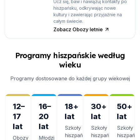
Ucz się, baw i nawiązuj kontakty po
hiszpańsku, odkrywając nowe
kultury i zawierając przyjaźnie na
całym świecie.
Zobacz Obozy letnie
Programy hiszpańskie według
wieku
Programy dostosowane do każdej grupy wiekowej
12–
16–
18+
30+
50+
17
20
lat
lat
lat
lat
lat
Szkoły
Szkoły
Szkoły
hiszpańskie
hiszpańskie
hiszpańsk
Obozy
Młodzi