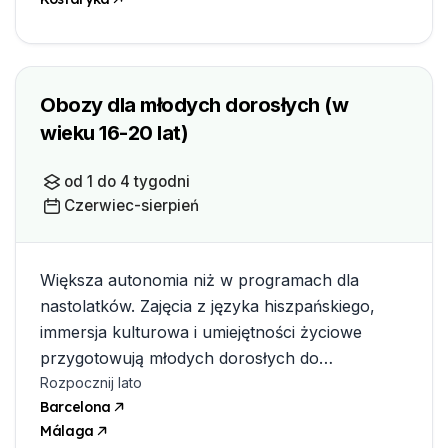
Obozy dla młodych dorosłych (w
wieku 16-20 lat)
od 1 do 4 tygodni
Czerwiec-sierpień
Większa autonomia niż w programach dla
nastolatków. Zajęcia z języka hiszpańskiego,
immersja kulturowa i umiejętności życiowe
przygotowują młodych dorosłych do
samodzielnego zdobywania doświadczeń
Rozpocznij lato
Barcelona
globalnych.
Málaga