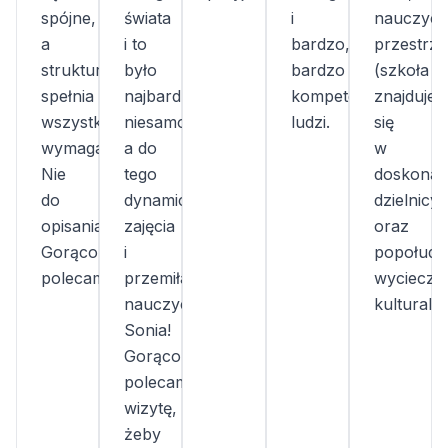
spójne,
świata
i
nauczycie
a
i to
bardzo,
przestrze
struktura
było
bardzo
(szkoła
spełnia
najbardziej
kompetentnych
znajduje
wszystkie
niesamowite,
ludzi.
się
wymagania.
a do
w
Nie
tego
doskonałe
do
dynamiczne
dzielnicy)
opisania!
zajęcia
oraz
Gorąco
i
popołudn
polecam!
przemiła
wycieczki
nauczycielka
kulturalne
Sonia!
Gorąco
polecam
wizytę,
żeby