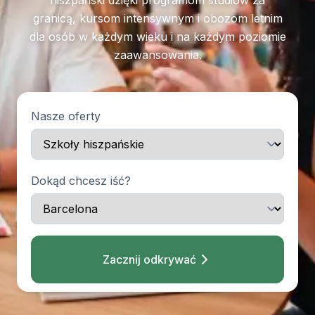
hiszpański dzięki programom studiów za
granicą, kursom intensywnym i obozom letnim
dla osób w każdym wieku i na każdym poziomie
zaawansowania.
Nasze oferty
Dokąd chcesz iść?
Zacznij odkrywać