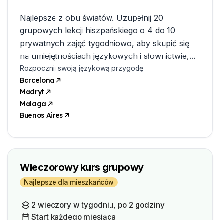
Najlepsze z obu światów. Uzupełnij 20
grupowych lekcji hiszpańskiego o 4 do 10
prywatnych zajęć tygodniowo, aby skupić się
na umiejętnościach językowych i słownictwie,
które są dla Ciebie najważniejsze.
Rozpocznij swoją językową przygodę
Barcelona
Madryt
Malaga
Buenos Aires
Wieczorowy kurs grupowy
Najlepsze dla mieszkańców
2 wieczory w tygodniu, po 2 godziny
Start każdego miesiąca