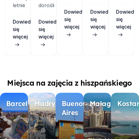
letnie
dorośli
Dowiedz
Dowiedz
Dowiedz
się
się
się
Dowiedz
Dowiedz
więcej
więcej
więcej
się
się
więcej
więcej
Miejsca na zajęcia z hiszpańskiego
Barcelona
Madryt
Buenos
Malaga
Kosta
Aires