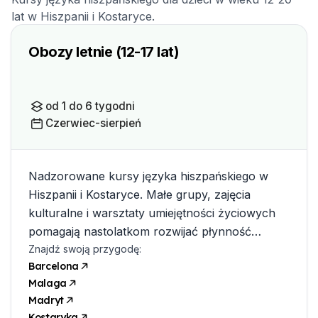
lat w Hiszpanii i Kostaryce.
Obozy letnie (12-17 lat)
od 1 do 6 tygodni
Czerwiec-sierpień
Nadzorowane kursy języka hiszpańskiego w
Hiszpanii i Kostaryce. Małe grupy, zajęcia
kulturalne i warsztaty umiejętności życiowych
pomagają nastolatkom rozwijać płynność
językową, pewność siebie i nawiązywanie
Znajdź swoją przygodę:
Barcelona
relacji.
Malaga
Madryt
Kostaryka