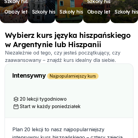
Szkoły hiszpańskie
Szkoły hiszpańskie
Obozy letnie
Szkoły hiszpańskie
Szkoły hiszpańskie
Obozy letnie
Szkoły hi
Wybierz kurs języka hiszpańskiego
w Argentynie lub Hiszpanii
Niezależnie od tego, czy jesteś początkujący, czy
zaawansowany – znajdź kurs idealny dla siebie.
Intensywny
Najpopularniejszy kurs
20 lekcji tygodniowo
Start w każdy poniedziałek
Plan 20 lekcji to nasz najpopularniejszy
intensywny kurs hiszpańskiego – cztery zajęcia