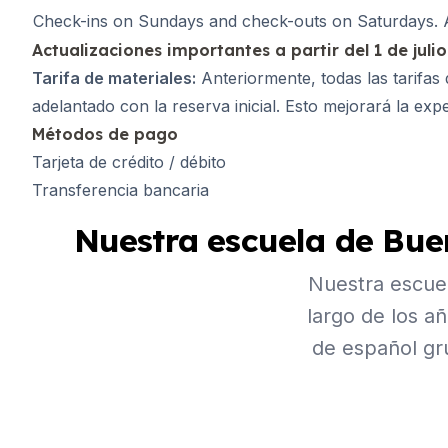
Málaga
Check-ins on Sundays and check-outs on Saturdays. Apa
Costa Rica
Adultos jóvenes (16-20
Actualizaciones importantes a partir del 1 de juli
Barcelona
Tarifa de materiales:
Anteriormente, todas las tarifas 
Madrid
adelantado con la reserva inicial. Esto mejorará la expe
Málaga
Métodos de pago
Tarjeta de crédito / débito
Transferencia bancaria
Nuestra escuela de Bue
Nuestra escuel
largo de los a
de español gr