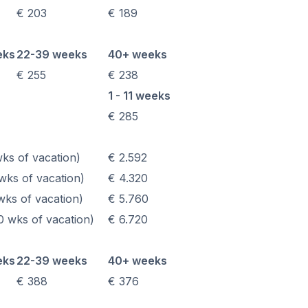
po
€ 203
€ 189
ón
xamen DELE
eks
22-39 weeks
40+ weeks
xamen SIELE
€ 255
€ 238
1 - 11 weeks
Costa Rica
€ 285
po
rf en grupo
ks of vacation)
€ 2.592
ón
ks of vacation)
€ 4.320
español
ks of vacation)
€ 5.760
 wks of vacation)
€ 6.720
s jóvenes
añol
eks
22-39 weeks
40+ weeks
€ 388
€ 376
po