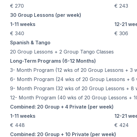
Curso nocturno en gru
€ 270
€ 243
Cursos de larga duraci
Programa 50+
30 Group Lessons (per week)
Preparación para el e
1-11 weeks
12-21 we
Preparación para el e
€ 340
€ 306
Lecciones privadas
Spanish & Tango
Costa Rica
Escuela de español de 
20 Group Lessons + 2 Group Tango Classes
Curso intensivo en gru
Long-Term Programs (6-12 Months)
Curso intensivo y de su
3- Month Program (12 wks of 20 Group Lessons + 3 w
Cursos de larga duraci
6- Month Program (24 wks of 20 Group Lessons + 6 w
Clases particulares de 
Programas por edad
9- Month Program (32 wks of 20 Group Lessons + 8 w
16-20 años
12- Month Program (40 wks of 20 Group Lessons + 10
Programas para adulto
Combined: 20 Group + 4 Private (per week)
Clases grupales de esp
1-11 weeks
12-21 we
18-29 años
Group Spanish Classes
€ 448
€ 424
Curso nocturno en gru
Combined: 20 Group + 10 Private (per week)