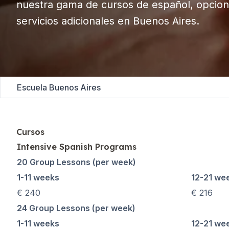
nuestra gama de cursos de español, opcion
Curso nocturno en gru
servicios adicionales en Buenos Aires.
Cursos de larga duraci
Programa 50+
Preparación para el e
Preparación para el e
Lecciones privadas
Málaga
Escuela Buenos Aires
Escuela de español de
Clases grupales de esp
Curso nocturno en gru
Cursos de larga duraci
Cursos
Programa 50+
Intensive Spanish Programs
Preparación para el e
20 Group Lessons (per week)
Exam Preparation SIEL
1-11 weeks
12-21 we
Lecciones privadas
Buenos Aires
€ 240
€ 216
Escuela de español de 
24 Group Lessons (per week)
Clases grupales de esp
1-11 weeks
12-21 we