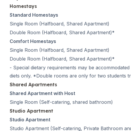
Preparación para el e
Homestays
Campamentos de Vera
Standard Homestays
Destinos
Single Room
(Halfboard, Shared Apartment)
Barcelona
Double Room
(Halfboard, Shared Apartment)*
Campamento de veran
Adultos jóvenes
Comfort Homestays
Madrid
Single Room
(Halfboard, Shared Apartment)
Campamento de veran
Double Room
(Halfboard, Shared Apartment)*
Adultos jóvenes
- Special dietary requirements may be accommodated and
Málaga
Campamento de veran
diets only. *Double rooms are only for two students tr
Adultos jóvenes
Shared Apartments
Costa Rica
Shared Apartment with Host
Campamento de veran
Single Room
(Self-catering, shared bathroom)
Programas por edad
Campamentos de verano
Studio Apartment
Barcelona
Studio Apartment
Madrid
Studio Apartment (Self-catering, Private Bathroom an