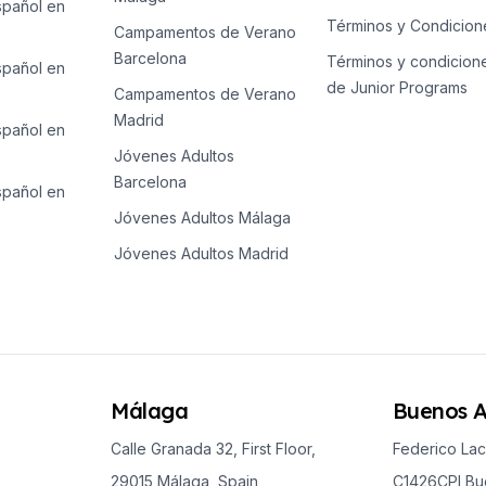
spañol en
Términos y Condicion
Campamentos de Verano
Barcelona
Términos y condicion
spañol en
de Junior Programs
Campamentos de Verano
Madrid
spañol en
Jóvenes Adultos
Barcelona
spañol en
Jóvenes Adultos Málaga
Jóvenes Adultos Madrid
Málaga
Buenos A
Calle Granada 32, First Floor,
Federico Lac
29015 Málaga, Spain
C1426CPI Bue