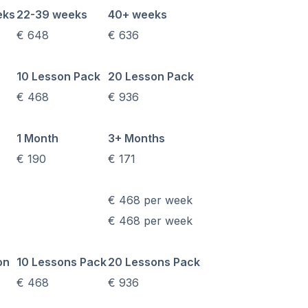
ón
eks
22-39 weeks
40+ weeks
€ 648
€ 636
ínea
xamen DELE
xamen SIELE
10 Lesson Pack
20 Lesson Pack
€ 468
€ 936
añol
po
ón
1 Month
3+ Months
€ 190
€ 171
ínea
xamen DELE
€ 468 per week
xamen SIELE
€ 468 per week
esiones de temporada
po
on
10 Lessons Pack
20 Lessons Pack
€ 468
€ 936
ínea
xamen DELE