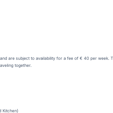
xamen SIELE
no
o
o
 are subject to availability for a fee of € 40 per week. T
o
aveling together.
o
 (12-17 años)
d Kitchen)