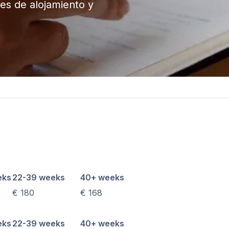
es de alojamiento y
po
ón
xamen DELE
xamen SIELE
 Málaga
añol
po
ón
xamen DELE
E
eks
22-39 weeks
40+ weeks
€ 180
€ 168
Buenos Aires
añol
eks
22-39 weeks
40+ weeks