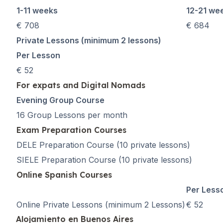
Cursos de larga duraci
1-11 weeks
12-21 we
Lecciones privadas
€ 708
€ 684
Cursos de español en l
Preparación para el e
Private Lessons (minimum 2 lessons)
Preparación para el e
Per Lesson
30-49 años
€ 52
Clases grupales de esp
For expats and Digital Nomads
Curso nocturno en gru
Cursos de larga duraci
Evening Group Course
Lecciones privadas
16 Group Lessons per month
Cursos de español en l
Exam Preparation Courses
Preparación para el e
DELE Preparation Course (10 private lessons)
Preparación para el e
50+ años
SIELE Preparation Course (10 private lessons)
Más de 50 programas S
Online Spanish Courses
Curso nocturno en gru
Per Less
Lecciones privadas
Online Private Lessons (minimum 2 Lessons)
€ 52
Cursos de español en l
Alojamiento en Buenos Aires
Preparación para el e