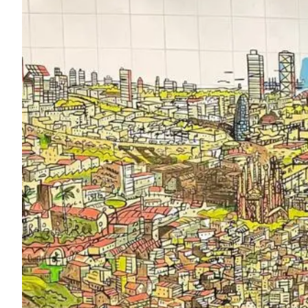
Préparation à l'examen DELE
Préparation à l'examen SIELE
Cours particuliers
Costa Rica
École d'espagnol du Costa Rica
Cours intensif en groupe
Cours intensif et de surf en grou
Cours de longue durée
Cours particuliers d'espagnol
Programmes par âge
16-20 ans
Programme pour jeunes adultes
Cours d'espagnol en groupe
18-29 ans
Cours d'espagnol en groupe
Cours de groupe du soir
Cours de longue durée
Cours particuliers