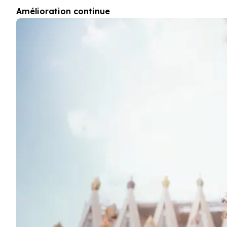
Camps d'été (12-17 ans)
Amélioration continue
Barcelone
Madrid
Malaga
Costa Rica
Jeunes adultes (16-20 ans)
Barcelone
Madrid
Malaga