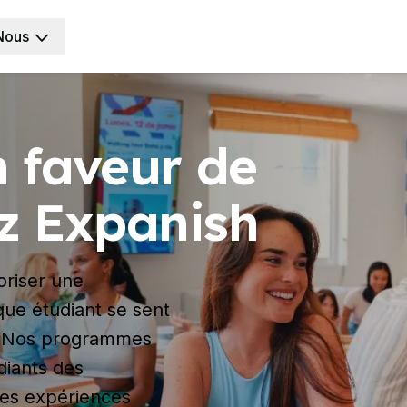
Nous
 faveur de
ez Expanish
oriser une
que étudiant se sent
e. Nos programmes
diants des
des expériences