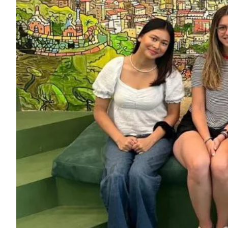
Cours d'espagnol en ligne
Bildungsurlaub
CSN
Préparation à l'examen DELE
Préparation à l'examen SIELE
30-49 ans
Cours d'espagnol en groupe
Cours de groupe du soir
Cours de longue durée
Cours particuliers
Cours d'espagnol en ligne
Bildungsurlaub
CSN
Préparation à l'examen DELE
Préparation à l'examen SIELE
Plus de 50 ans
Plus de 50 programmes, sessions 
Cours d'espagnol en ligne
Bildungsurlaub