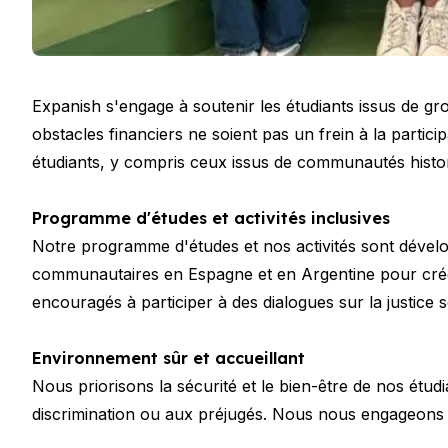
CSN
Préparation à l'examen DELE
Préparation à l'examen SIELE
Cours de groupe du soir
Expanish s'engage à soutenir les étudiants issus de g
Cours particuliers
Camps d’Été
obstacles financiers ne soient pas un frein à la partic
Destinations
étudiants, y compris ceux issus de communautés histo
Barcelone
Colonie de vacances
Programme d'études et activités inclusives
Jeunes adultes
Notre programme d'études et nos activités sont dévelo
Madrid
communautaires en Espagne et en Argentine pour créer d
Colonie de vacances
Jeunes adultes
encouragés à participer à des dialogues sur la justice s
Malaga
Colonie de vacances
Environnement sûr et accueillant
Jeunes adultes
Nous priorisons la sécurité et le bien-être de nos étud
Costa Rica
discrimination ou aux préjugés. Nous nous engageons à
Colonie de vacances
Programmes par âge