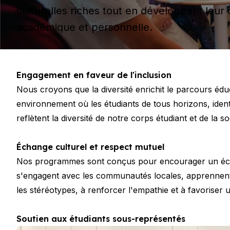
Programme 50+
culturelles riches tout en développant leur
Préparation à l'examen DELE
académique et personnelle.
Préparation à l'examen SIELE
Cours particuliers
Malaga
École d'espagnol de Málaga
Engagement en faveur de l'inclusion
Cours d'espagnol en groupe
Nous croyons que la diversité enrichit le parcours éduc
Cours de groupe du soir
environnement où les étudiants de tous horizons, iden
Cours de longue durée
Programme 50+
reflètent la diversité de notre corps étudiant et de la s
Préparation à l'examen DELE
Préparation à l'examen SIELE
Échange culturel et respect mutuel
Cours particuliers
Nos programmes sont conçus pour encourager un échange
Buenos Aires
s'engagent avec les communautés locales, apprennent d
École espagnole de Buenos Aires
les stéréotypes, à renforcer l'empathie et à favoriser 
Cours d'espagnol en groupe
Cours de groupe du soir
Cours de longue durée
Soutien aux étudiants sous-représentés
Programme 50+