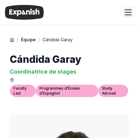
/
/
Équipe
Cándida Garay
Cándida Garay
Coordinatrice de stages
Faculty
Programmes d’Écoles
Study
Led
d’Espagnol
Abroad