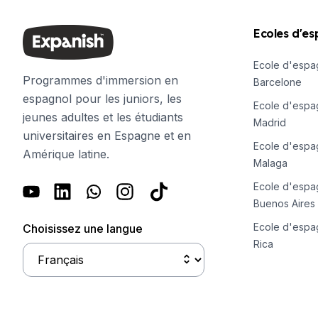
Cours d'espagnol en ligne
Bildungsurlaub
Ecoles d'e
CSN
Préparation à l'examen DELE
Ecole d'espa
Préparation à l'examen SIELE
Programmes d'immersion en
Barcelone
30-49 ans
espagnol pour les juniors, les
Cours d'espagnol en groupe
Ecole d'espa
jeunes adultes et les étudiants
Cours de groupe du soir
Madrid
universitaires en Espagne et en
Cours de longue durée
Ecole d'espa
Amérique latine.
Cours particuliers
Malaga
Cours d'espagnol en ligne
Ecole d'espa
Bildungsurlaub
Buenos Aires
CSN
Préparation à l'examen DELE
Ecole d'espa
Choisissez une langue
Préparation à l'examen SIELE
Rica
Plus de 50 ans
Plus de 50 programmes, sessions 
Cours d'espagnol en ligne
Bildungsurlaub