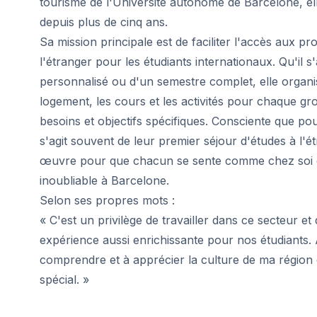
tourisme de l'Université autonome de Barcelone, elle
Programme 50+
depuis plus de cinq ans.
Préparation à l'examen DELE
Préparation à l'examen SIELE
Sa mission principale est de faciliter l'accès aux 
Cours particuliers
l'étranger pour les étudiants internationaux. Qu'il s
Malaga
personnalisé ou d'un semestre complet, elle organi
École d'espagnol de Málaga
logement, les cours et les activités pour chaque gr
Cours d'espagnol en groupe
besoins et objectifs spécifiques. Consciente que pou
Cours de groupe du soir
s'agit souvent de leur premier séjour d'études à l'
Cours de longue durée
Programme 50+
œuvre pour que chacun se sente comme chez soi e
Préparation à l'examen DELE
inoubliable à Barcelone.
Préparation à l'examen SIELE
Selon ses propres mots :
Cours particuliers
« C'est un privilège de travailler dans ce secteur e
Buenos Aires
expérience aussi enrichissante pour nos étudiants. A
École espagnole de Buenos Aires
comprendre et à apprécier la culture de ma région 
Cours d'espagnol en groupe
Cours de groupe du soir
spécial. »
Cours de longue durée
Programme 50+