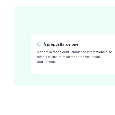
Préparation à l'examen DELE
Préparation à l'examen SIELE
Cours particuliers
Costa Rica
École d'espagnol du Costa Rica
Cours intensif en groupe
Cours intensif et de surf en grou
À propos
Barcelone
Cours de longue durée
J'adore la façon dont l'ambiance internationale se
Cours particuliers d'espagnol
mêle à la culture et au mode de vie locaux
Programmes par âge
traditionnels.
16-20 ans
Programme pour jeunes adultes
Cours d'espagnol en groupe
18-29 ans
Cours d'espagnol en groupe
Cours de groupe du soir
Cours de longue durée
Cours particuliers