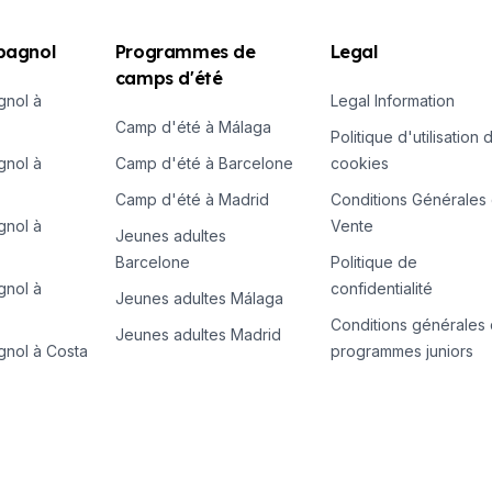
spagnol
Programmes de
Legal
camps d'été
gnol à
Legal Information
Camp d'été à Málaga
Politique d'utilisation 
gnol à
Camp d'été à Barcelone
cookies
Camp d'été à Madrid
Conditions Générales
gnol à
Vente
Jeunes adultes
Barcelone
Politique de
gnol à
confidentialité
Jeunes adultes Málaga
Conditions générales
Jeunes adultes Madrid
gnol à Costa
programmes juniors
saisonnières