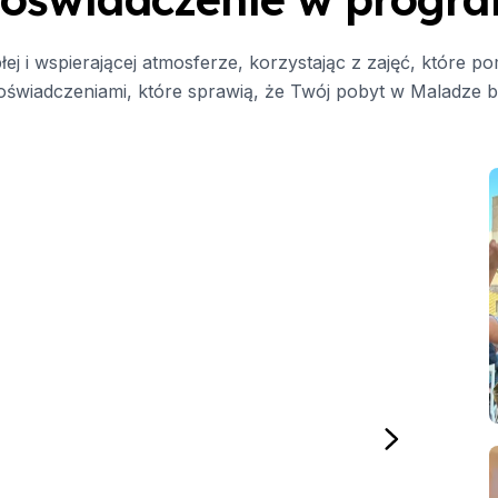
t)
ej i wspierającej atmosferze, korzystając z zajęć, które p
ę doświadczeniami, które sprawią, że Twój pobyt w Maladze 