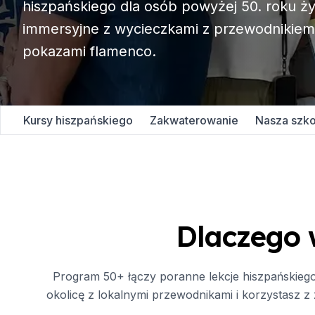
hiszpańskiego dla osób powyżej 50. roku życ
Wieczorny kurs grupo
immersyjne z wycieczkami z przewodnikiem,
Kursy długoterminowe
Program 50+
pokazami flamenco.
Przygotowanie do egz
Przygotowanie do egz
Lekcje prywatne
Malaga
Kursy hiszpańskiego
Zakwaterowanie
Nasza szko
Szkoła języka hiszpańs
Grupowe zajęcia z języ
Wieczorny kurs grupo
Kursy długoterminowe
Program 50+
Przygotowanie do egz
Dlaczego 
Przygotowanie do egz
Lekcje prywatne
Buenos Aires
Program 50+ łączy poranne lekcje hiszpańskiego
Szkoła Hiszpańska w B
okolicę z lokalnymi przewodnikami i korzystasz z 
Grupowe zajęcia z języ