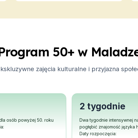
line
aminu DELE
aminów SIELE
ka hiszpańskiego
wy
Program 50+ w Maladz
line
kskluzywne zajęcia kulturalne i przyjazna społ
aminu DELE
aminów SIELE
 sessions
wy
2 tygodnie
line
 dla osób powyżej 50. roku
Dwa tygodnie intensywnej nau
aminu DELE
a:
pogłębić znajomość języka h
aminów SIELE
Daty rozpoczęcia: