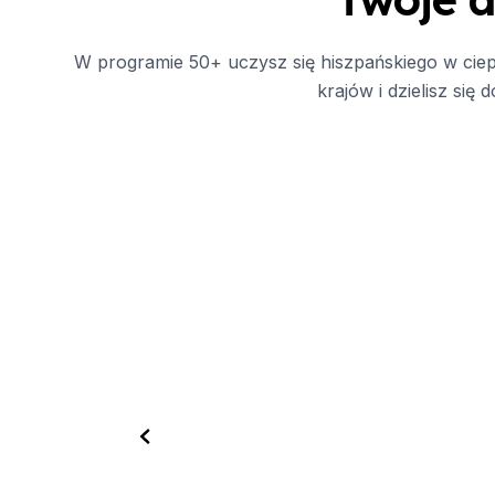
Młodzi dorośli (16-20 la
Barcelona
Madrid
W programie 50+ uczysz się hiszpańskiego w ciepł
Malaga
krajów i dzielisz si