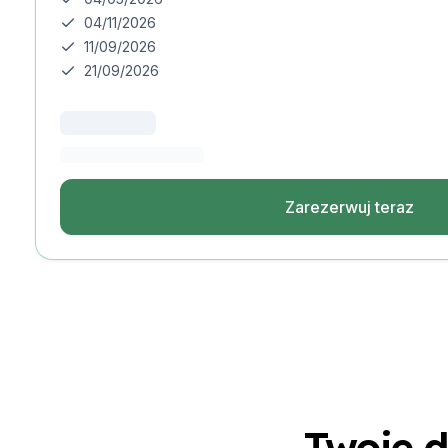
Miejsca docelowe
04/11/2026
Barcelona
11/09/2026
Obóz letni
21/09/2026
Młodzi dorośli
Madrid
Obóz letni
Młodzi dorośli
Málaga
Zarezerwuj teraz
Obóz letni
Młodzi dorośli
Costa Rica
Obóz letni
Programy według wiek
Obozy letnie (12-17 lat)
Barcelona
Madrid
Málaga
Costa Rica
Twoje 