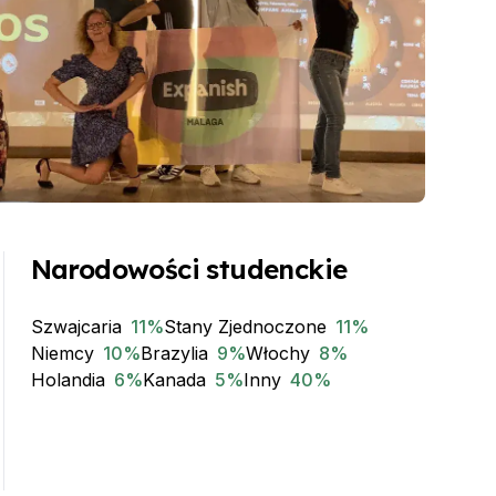
Narodowości studenckie
Szwajcaria
11
%
Stany Zjednoczone
11
%
Niemcy
10
%
Brazylia
9
%
Włochy
8
%
Holandia
6
%
Kanada
5
%
Inny
40
%