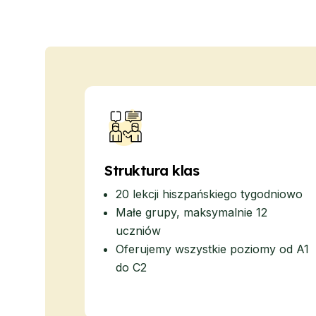
Wieczorny kurs grupo
Kursy długoterminowe
Program 50+
Lekcje prywatne
Costa Rica
Szkoła języka hiszpańs
Intensywny kurs grup
Kurs intensywny i grup
Kursy długoterminowe
Prywatne lekcje hiszpa
Struktura klas
Programy według wiek
16-20 lat
20 lekcji hiszpańskiego tygodniowo
Programy dla młodych 
Małe grupy, maksymalnie 12
Grupowe zajęcia z języ
uczniów
18-29 lat
Oferujemy wszystkie poziomy od A1
Grupowe zajęcia z języ
do C2
Wieczorny kurs grupo
Kursy długoterminowe
Lekcje prywatne