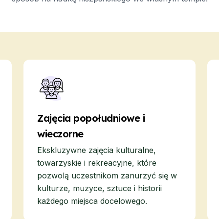
wy
kiego w Kostaryce
owy
owy surfingu
ńskiego
Zajęcia popołudniowe i
u
wieczorne
dorosłych
Ekskluzywne zajęcia kulturalne,
ka hiszpańskiego
towarzyskie i rekreacyjne, które
pozwolą uczestnikom zanurzyć się w
ka hiszpańskiego
wy
kulturze, muzyce, sztuce i historii
każdego miejsca docelowego.