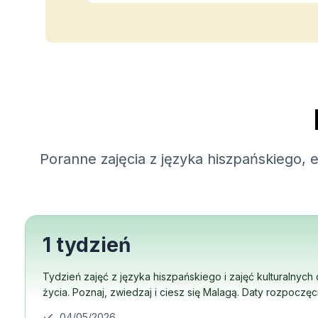
Kursy hiszpańskiego on
Przygotowanie do egz
Przygotowanie do egz
30-49 lat
Grupowe zajęcia z języ
Wieczorny kurs grupo
Kursy długoterminowe
Lekcje prywatne
Kursy hiszpańskiego on
Poranne zajęcia z języka hiszpańskiego, e
Przygotowanie do egz
Przygotowanie do egz
50+ lat
50+ Programs Seasonal
Wieczorny kurs grupo
1 tydzień
Lekcje prywatne
Kursy hiszpańskiego on
Tydzień zajęć z języka hiszpańskiego i zajęć kulturalnych
Przygotowanie do egz
życia. Poznaj, zwiedzaj i ciesz się Malagą. Daty rozpoczęci
Przygotowanie do egz
Obozy letnie
04/05/2026