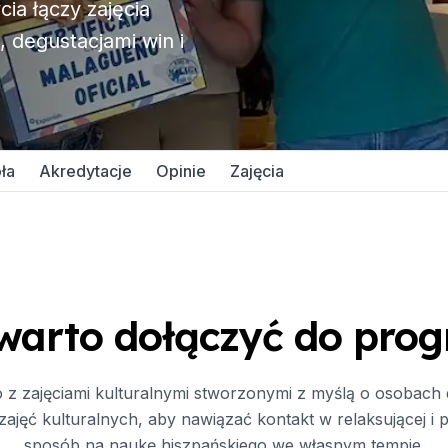
ia łączy zajęcia
wy
 degustacjami win i
aminu DELE
aminów SIELE
ła
Akredytacje
Opinie
Zajęcia
kiego w Maladze
ka hiszpańskiego
wy
aminu DELE
warto dołączyć do pro
aminów SIELE
 z zajęciami kulturalnymi stworzonymi z myślą o osobach d
uenos Aires
zajęć kulturalnych, aby nawiązać kontakt w relaksującej i p
ka hiszpańskiego
sposób na naukę hiszpańskiego we własnym tempie.