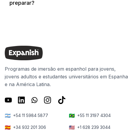
preparar?
Programas de imersão em espanhol para jovens,
jovens adultos e estudantes universitários em Espanha
e na América Latina.
🇦🇷
🇧🇷
+54 11 5984 5877
+55 11 3197 4304
🇪🇸
🇺🇸
+34 932 201 306
+1 628 239 3044