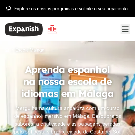
Explore os nossos programas e solicite o seu orçamento.
/
Escola Malaga
Aprenda espanhol
na nossa escola de
idiomas em Málaga
Mergulhe na cultura andaluza com um curso
de espanhol imersivo em Málaga. Descubra os
sabores, a criatividade e as paisagens beijadas
pelo sol desta vibrante cidade da Costa del Sol.