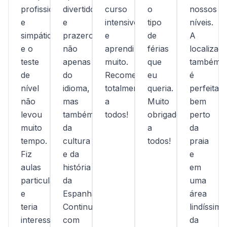
profissionais
divertido
curso
o
nossos
e
e
intensivo
tipo
níveis.
simpáticos,
prazeroso,
e
de
A
e o
não
aprendi
férias
localizaç
teste
apenas
muito.
que
também
de
do
Recomendo
eu
é
nível
idioma,
totalmente
queria.
perfeita,
não
mas
a
Muito
bem
levou
também
todos!
obrigado(a)
perto
muito
da
a
da
tempo.
cultura
todos!
praia
Fiz
e da
e
aulas
história
em
particulares
da
uma
e
Espanha.
área
teria
Continuem
lindíssima
interesse
com
da