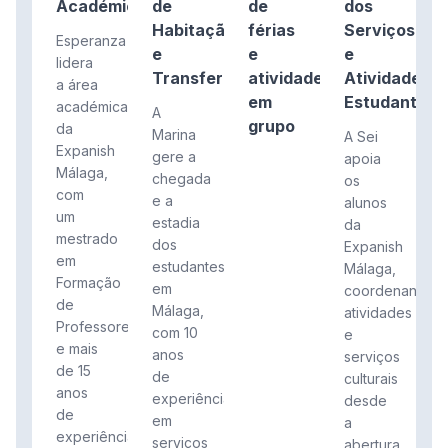
Académico
de
de
dos
Habitação
férias
Serviços
Esperanza
e
e
e
lidera
Transferências
atividades
Atividades
a área
em
Estudantis
académica
A
grupo
da
Marina
A Sei
Expanish
gere a
apoia
Málaga,
chegada
os
com
e a
alunos
um
estadia
da
mestrado
dos
Expanish
em
estudantes
Málaga,
Formação
em
coordenando
de
Málaga,
atividades
Professores
com 10
e
e mais
anos
serviços
de 15
de
culturais
anos
experiência
desde
de
em
a
experiência
serviços
abertura