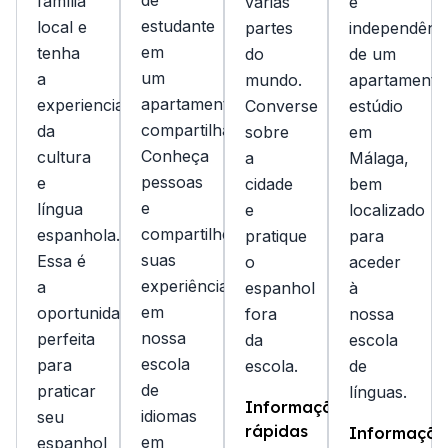
de
família
várias
e
estudante
local e
partes
independênc
em
tenha
do
de um
um
a
mundo.
apartamento
apartamento
experiencia
Converse
estúdio
compartilhado.
da
sobre
em
Conheça
cultura
a
Málaga,
pessoas
e
cidade
bem
e
língua
e
localizado
compartilhe
espanhola.
pratique
para
suas
Essa é
o
aceder
experiências
a
espanhol
à
em
oportunidade
fora
nossa
nossa
perfeita
da
escola
escola
para
escola.
de
de
praticar
línguas.
Informações
idiomas
seu
rápidas
Informaçõe
em
espanhol