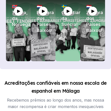
🇳🇴
🇳🇱
🇸🇪
🇳🇱
Tindra,
Barbara
Christian
Zamora
da
dos
da
dos
Noruega
Países
Suécia!
Países
Baixos!
Baixos!
Acreditações confiáveis em nossa escola de
espanhol em Málaga
Recebemos prêmios ao longo dos anos, mas nossa
maior recompensa é criar momentos inesquecíveis