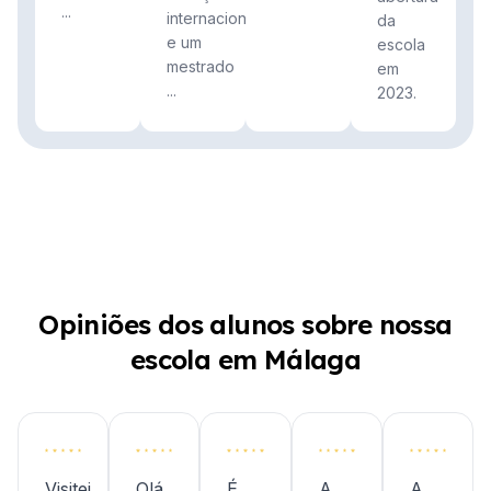
...
internacionais
da
e um
escola
mestrado
em
...
2023.
Opiniões dos alunos sobre nossa
escola em Málaga
Visitei
Olá
É
A
A