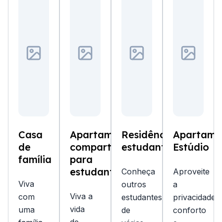
Casa
Apartamento
Residência
Apartame
de
compartilhado
estudantil
Estúdio
família
para
estudantes
Conheça
Aproveite
Viva
outros
a
Viva a
com
estudantes
privacidade,
vida
uma
de
conforto