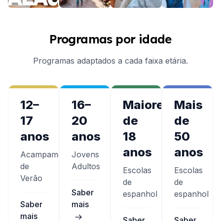
Programas por idade
Programas adaptados a cada faixa etária.
12–
16–
Maiores
Mais
17
20
de
de
anos
anos
18
50
anos
anos
Acampamentos
Jovens
de
Adultos
Escolas
Escolas
Verão
de
de
Saber
espanhol
espanhol
Saber
mais
mais
Saber
Saber