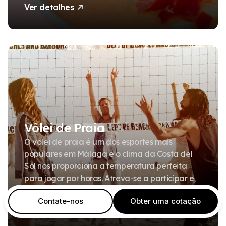
Ver detalhes
Vôlei de Praia
O vôlei de praia é um dos esportes mais
populares em Málaga e o clima da Costa del
Sol nos proporciona a temperatura perfeita
para jogar por horas. Atreva-se a participar e
fazer um pouco de esporte conosco!
Contate-nos
Obter uma cotação
Ver detalhes