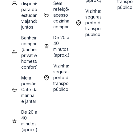
(aprox.)
transport
Sem
disponíveis
público
refeições:
para dois
Vizinhas
acesso a
estudantes
seguras,
cozinha
viajando
perto de
compartilhada
juntos
transporte
público
De 20 a
Banheiro
40
compartilhado
minutos
(banheiro
(aprox.)
privativo na
homestay
Vizinhas
confort)
seguras,
perto de
Meia
transporte
pensão:
público
Café da
manhã
e jantar
De 20 a
40
minutos
(aprox.)