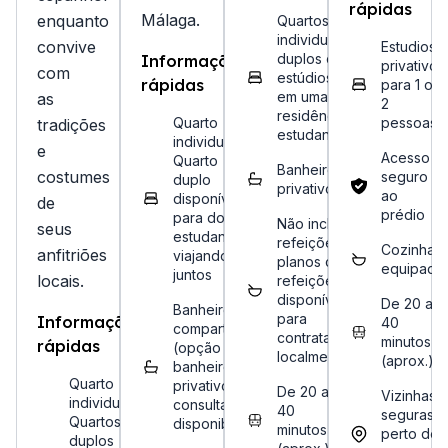
rápidas
Málaga.
enquanto
Quartos
individuais/
convive
Estudios
duplos ou
Informações
privativos
com
estúdios
rápidas
para 1 ou
em uma
as
2
residência
Quarto
pessoas
tradições
estudantil
individual.
e
Acesso
Quarto
Banheiro
costumes
seguro
duplo
privativo
ao
disponível
de
prédio
para dois
Não inclui
seus
estudantes
refeições,
Cozinha
anfitriões
viajando
planos de
equipada
juntos
locais.
refeições
disponíveis
De 20 a
Banheiro
para
Informações
40
compartilhado
contratar
minutos
rápidas
(opção de
localmente
(aprox.)
banheiro
Quarto
privativo a
De 20 a
Vizinhas
individual.
consultar
40
seguras,
Quartos
disponibilidade)
minutos
perto de
duplos