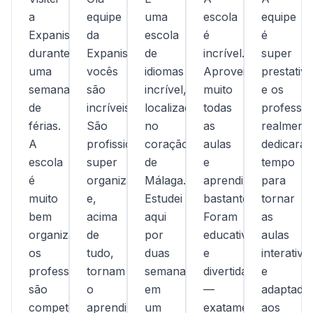
a
equipe
uma
escola
equipe
Expanish
da
escola
é
é
durante
Expanish,
de
incrível.
super
uma
vocês
idiomas
Aproveitei
prestativa
semana
são
incrível,
muito
e os
de
incríveis!
localizada
todas
professo
férias.
São
no
as
realment
A
profissionais,
coração
aulas
dedicara
escola
super
de
e
tempo
é
organizados
Málaga.
aprendi
para
muito
e,
Estudei
bastante!
tornar
bem
acima
aqui
Foram
as
organizada,
de
por
educativas
aulas
os
tudo,
duas
e
interativa
professores
tornam
semanas
divertidas
e
são
o
em
—
adaptada
competentes,
aprendizado
um
exatamente
aos