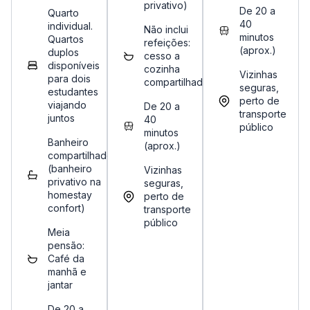
privativo)
De 20 a
Quarto
40
individual.
Não inclui
minutos
Quartos
refeições:
(aprox.)
duplos
cesso a
disponíveis
cozinha
Vizinhas
para dois
compartilhada
seguras,
estudantes
perto de
viajando
De 20 a
transporte
juntos
40
público
minutos
Banheiro
(aprox.)
compartilhado
(banheiro
Vizinhas
privativo na
seguras,
homestay
perto de
confort)
transporte
público
Meia
pensão:
Café da
manhã e
jantar
De 20 a