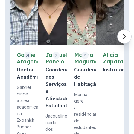
Gabriel
Jacqueline
Marina
Alicia
Aragona
Panelo
Magurno
Zapata
Diretor
Coordenador(a)
Coordenador
Instrutor
Acadêmico
dos
de
Serviços
Habitação
Gabriel
e
dirige
Marina
Atividades
a área
gere
Estudantis
acadêmica
as
da
residências
Jacqueline
Expanish
de
cuida
Buenos
estudantes
dos
Aires,
da