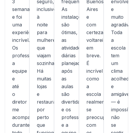
3
seguro,
frequentei.
Buenos
envolven
semanas
inclusive
As
Aires
e
e foi
à
instalações
e
muito
uma
noite
são
com
agradávei
experiência
para
ótimas,
certeza
Toda
incrível.
mulheres
as
voltarei
a
Os
que
atividades
em
escola
professores,
viajam
diárias
breve.
tem
a
sozinhas).
planejadas
É
um
equipe
Há
após
incrível
clima
e
muitas
as
como
acolhedo
até
lojas
aulas
a
e
o
e
são
escola
amigável
diretor
restaurantes
divertidas
realmente
— é
me
por
e os
se
impossíve
acompanharam
perto
professores
preocupa
não
durante
que
e a
com
se
todo
funcionam
equipe
os
sentir