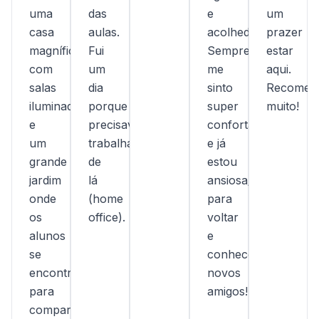
uma
das
e
um
casa
aulas.
acolhedora.
prazer
magnífica,
Fui
Sempre
estar
com
um
me
aqui.
salas
dia
sinto
Recomen
iluminadas
porque
super
muito!
e
precisava
confortável
um
trabalhar
e já
grande
de
estou
jardim
lá
ansiosa/o
onde
(home
para
os
office).
voltar
alunos
e
se
conhecer
encontram
novos
para
amigos!
compartilhar