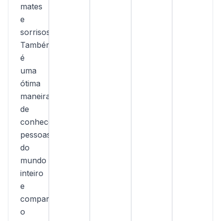
mates
e
sorrisos.
Também
é
uma
ótima
maneira
de
conhecer
pessoas
do
mundo
inteiro
e
compartilhar
o