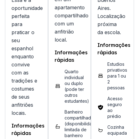
Essa é a
Buenos
apartamento
oportunidade
Aires.
compartilhado
perfeita
Localização
com um
para
próxima
anfitrião
praticar o
da escola.
local.
seu
Informações
espanhol
Informações
rápidas
enquanto
rápidas
convive
Estudios
privativos
Quarto
com as
para 1 ou
individual
tradições e
2
ou duplo
pessoas
costumes
(pode ter
outros
de seus
Acesso
estudantes)
anfitriões
seguro
ao
Banheiro
locais.
prédio
compartilhado
(disponibilidade
Informações
Cozinha
limitada de
rápidas
equipada
banheiro