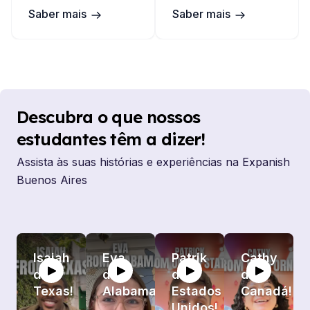
Saber mais
Saber mais
Descubra o que nossos
estudantes têm a dizer!
Assista às suas histórias e experiências na Expanish
Buenos Aires
Isaiah
Eva
Patrik
Cathy
do
do
dos
do
Texas!
Alabama!
Estados
Canadá!
Unidos!