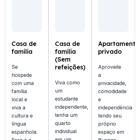
Casa de
Casa de
Apartamento
família
família
privado
(Sem
refeições)
Se
Aproveite
hospede
a
Viva como
com uma
privacidade,
um
família
comodidade
estudante
local e
e
independente,
viva a
independência
tenha um
cultura e
tendo seu
quarto
língua
próprio
individual
espanhola.
espaço em
em um