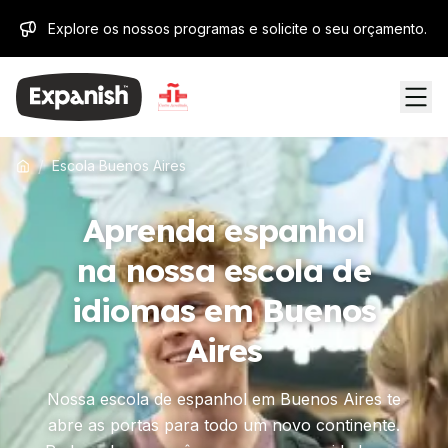
Explore os nossos programas e solicite o seu orçamento.
/
Escola Buenos Aires
Aprenda espanhol
na nossa escola de
idiomas em Buenos
Aires
Nossa escola de espanhol em Buenos Aires te
abre as portas para todo um novo continente.