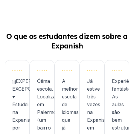
O que os estudantes dizem sobre a
Expanish
¡¡¡EXPERIÊNCIA
Ótima
A
Já
Experiênc
EXCEPCIONAL!!!
escola.
melhor
estive
fantástica
♥︎
Localizada
escola
três
As
Estudei
em
de
vezes
aulas
na
Palermo
idiomas
na
são
Expanish
(um
que
Expanish
bem
por
bairro
já
em
estrutura