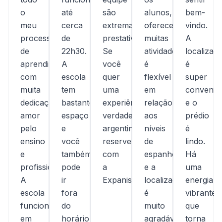
o
até
são
alunos,
bem-
meu
cerca
extremamente
oferece
vindo.
processo
de
prestativos.
muitas
A
de
22h30.
Se
atividades,
localizaç
aprendizagem
A
você
é
é
com
escola
quer
flexível
super
muita
tem
uma
em
convenie
dedicação,
bastante
experiência
relação
e o
amor
espaço
verdadeiramente
aos
prédio
pelo
e
argentina,
níveis
é
ensino
você
reserve
de
lindo.
e
também
com
espanhol
Há
profissionalismo.
pode
a
e a
uma
A
ir
Expanish!
localização
energia
escola
fora
é
vibrante
funciona
do
muito
que
em
horário
agradável
torna