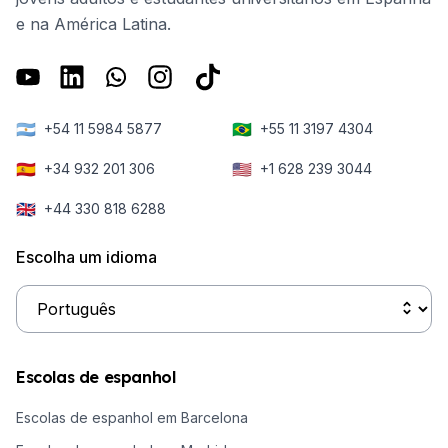
e na América Latina.
🇦🇷
🇧🇷
+54 11 5984 5877
+55 11 3197 4304
🇪🇸
🇺🇸
+34 932 201 306
+1 628 239 3044
🇬🇧
+44 330 818 6288
Escolha um idioma
Escolas de espanhol
Escolas de espanhol em Barcelona