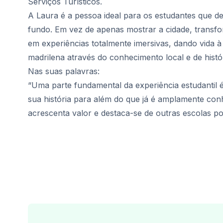
Serviços Turísticos.
Programa para maiores de 50 an
A Laura é a pessoa ideal para os estudantes que 
Preparação para o Exame DELE
Preparação para o Exame SIELE
fundo. Em vez de apenas mostrar a cidade, transfo
Aulas Particulares
em experiências totalmente imersivas, dando vida à 
Málaga
madrilena através do conhecimento local e de histó
Escola de Espanhol de Málaga
Nas suas palavras:
Aulas de espanhol em grupo
“Uma parte fundamental da experiência estudantil
Curso noturno em grupo
sua história para além do que já é amplamente con
Cursos de longa duração
Programa para maiores de 50 an
acrescenta valor e destaca-se de outras escolas po
Preparação para o Exame DELE
Preparação para o Exame SIELE
Aulas Particulares
Buenos Aires
Escola de Espanhol de Buenos Ai
Aulas de espanhol em grupo
Cursos noturnos em grupo
Cursos de longa duração
Programa para maiores de 50 an