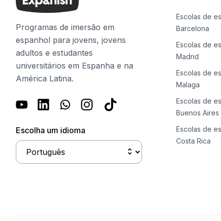
Cursos de espanhol on-line
Preparação para o Exame DELE
Escolas de e
Preparação para o Exame SIELE
Programas de imersão em
Barcelona
30-49 anos
espanhol para jovens, jovens
Escolas de e
Aulas de espanhol em grupo
adultos e estudantes
Madrid
Curso noturno em grupo
universitários em Espanha e na
Cursos de longa duração
Escolas de e
América Latina.
Aulas Particulares
Malaga
Cursos de espanhol on-line
Escolas de e
Preparação para o Exame DELE
Buenos Aires
Preparação para o Exame SIELE
Escolas de e
Escolha um idioma
Mais de 50 anos
Costa Rica
Mais de 50 programas Sessões s
Curso noturno em grupo
Aulas Particulares
Cursos de espanhol on-line
Preparação para o Exame DELE
Preparação para o Exame SIELE
Acampamentos de Verão