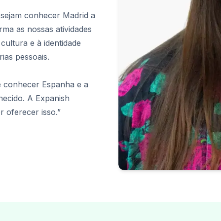
os
desejam conhecer Madrid a
rma as nossas atividades
cultura e à identidade
rias pessoais.
 é conhecer Espanha e a
hecido. A Expanish
os
r oferecer isso.”
res
os