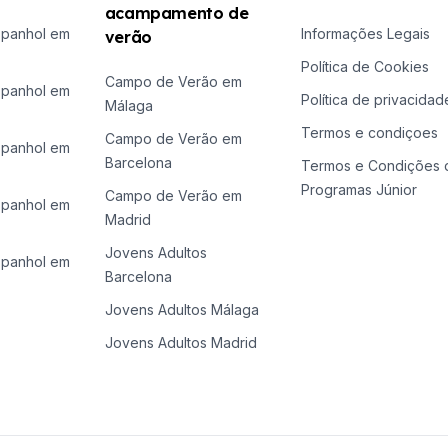
acampamento de
spanhol em
Informações Legais
verão
Política de Cookies
Campo de Verão em
spanhol em
Política de privacidad
Málaga
Termos e condiçoes
Campo de Verão em
spanhol em
Barcelona
Termos e Condições 
Programas Júnior
Campo de Verão em
spanhol em
Madrid
Jovens Adultos
spanhol em
Barcelona
azonais
Jovens Adultos Málaga
Jovens Adultos Madrid